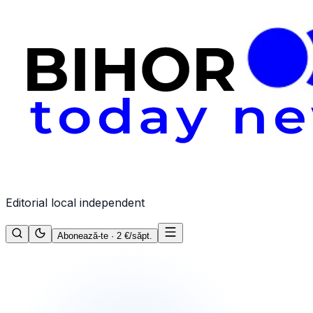
Editorial local independent
Abonează-te · 2 €/săpt.