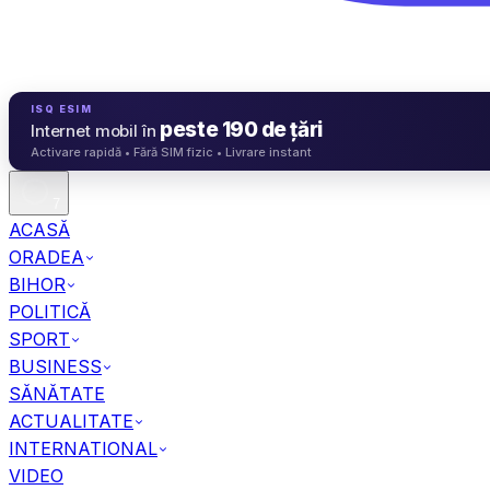
ISQ ESIM
peste 190 de țări
Internet mobil în
Activare rapidă • Fără SIM fizic • Livrare instant
7
ACASĂ
ORADEA
BIHOR
POLITICĂ
SPORT
BUSINESS
SĂNĂTATE
ACTUALITATE
INTERNATIONAL
VIDEO