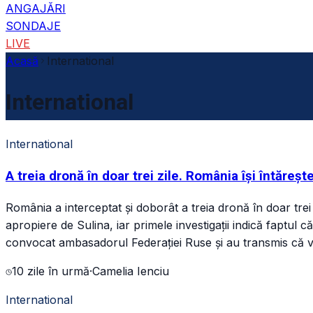
ANGAJĂRI
SONDAJE
LIVE
Acasă
International
International
International
A treia dronă în doar trei zile. România își întăreșt
România a interceptat și doborât a treia dronă în doar trei
apropiere de Sulina, iar primele investigații indică faptul
convocat ambasadorul Federației Ruse și au transmis că vor
10 zile în urmă
·
Camelia Ienciu
International