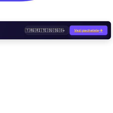
→
🇹🇷
🇬🇷
🇮🇹
🇪🇸
🇺🇸
🇬🇧
+
Vezi pachetele