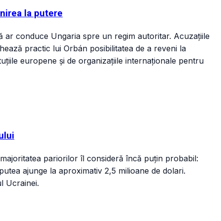
nirea la putere
ă ar conduce Ungaria spre un regim autoritar. Acuzațiile
ează practic lui Orbán posibilitatea de a reveni la
tuțiile europene și de organizațiile internaționale pentru
ului
joritatea pariorilor îl consideră încă puțin probabil:
putea ajunge la aproximativ 2,5 milioane de dolari.
ul Ucrainei.