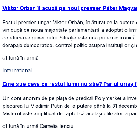
Viktor Orbán îl acuză pe noul premier Péter Magyar
Fostul premier ungar Viktor Orbán, înlăturat de la putere
vin după ce noua majoritate parlamentară a adoptat o limit
conducerea guvernului. Situația este una puternic ironică, în
derapaje democratice, control politic asupra instituțiilor și 
1 lună în urmă
International
Cine știe ceva ce restul lumii nu știe? Pariul uriaș 
Un cont anonim de pe piața de predicții Polymarket a invest
plecarea lui Vladimir Putin de la putere până la 31 decembr
Misterul este amplificat de faptul că același utilizator a pa
1 lună în urmă
·
Camelia Ienciu