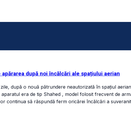
e apărarea după noi încălcări ale spațiului aerian
 zile, după o nouă pătrundere neautorizată în spațiul aerian
 că aparatul era de tip Shahed , model folosit frecvent de ar
 continua să răspundă ferm oricărei încălcări a suveranități