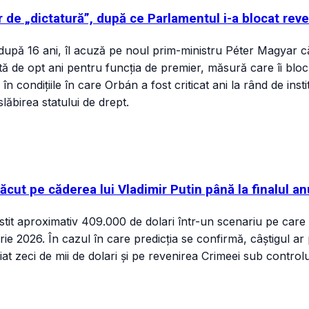
 de „dictatură”, după ce Parlamentul i-a blocat reve
 după 16 ani, îl acuză pe noul prim-ministru Péter Magyar c
ă de opt ani pentru funcția de premier, măsură care îi bloch
 condițiile în care Orbán a fost criticat ani la rând de insti
slăbirea statului de drept.
făcut pe căderea lui Vladimir Putin până la finalul an
it aproximativ 409.000 de dolari într-un scenariu pe care ma
ie 2026. În cazul în care predicția se confirmă, câștigul ar 
riat zeci de mii de dolari și pe revenirea Crimeei sub control