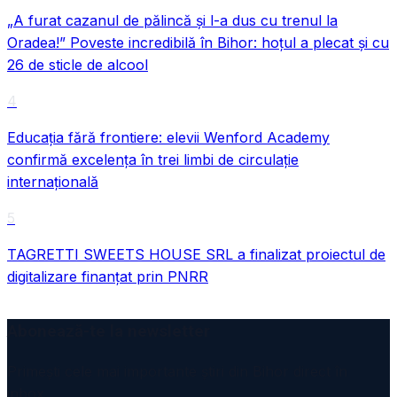
„A furat cazanul de pălincă și l-a dus cu trenul la
Oradea!” Poveste incredibilă în Bihor: hoțul a plecat și cu
26 de sticle de alcool
4
Educația fără frontiere: elevii Wenford Academy
confirmă excelența în trei limbi de circulație
internațională
5
TAGRETTI SWEETS HOUSE SRL a finalizat proiectul de
digitalizare finanțat prin PNRR
Abonează-te la newsletter
Primești cele mai importante știri din Bihor direct în
inbox.