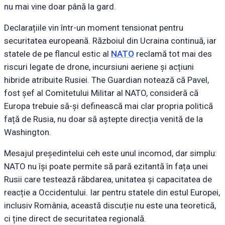
nu mai vine doar până la gard.
Declarațiile vin într-un moment tensionat pentru
securitatea europeană. Războiul din Ucraina continuă, iar
statele de pe flancul estic al
NATO
reclamă tot mai des
riscuri legate de drone, incursiuni aeriene și acțiuni
hibride atribuite Rusiei. The Guardian notează că Pavel,
fost șef al Comitetului Militar al NATO, consideră că
Europa trebuie să-și definească mai clar propria politică
față de Rusia, nu doar să aștepte direcția venită de la
Washington.
Mesajul președintelui ceh este unul incomod, dar simplu:
NATO nu își poate permite să pară ezitantă în fața unei
Rusii care testează răbdarea, unitatea și capacitatea de
reacție a Occidentului. Iar pentru statele din estul Europei,
inclusiv România, această discuție nu este una teoretică,
ci ține direct de securitatea regională.