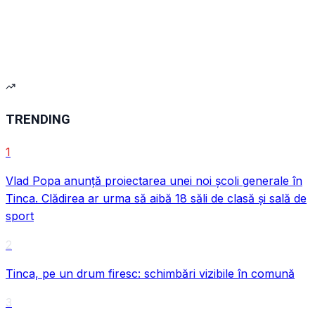
VIDEO
TRENDING
1
Vlad Popa anunță proiectarea unei noi școli generale în
Tinca. Clădirea ar urma să aibă 18 săli de clasă și sală de
sport
VIDEO
2
Tinca, pe un drum firesc: schimbări vizibile în comună
3