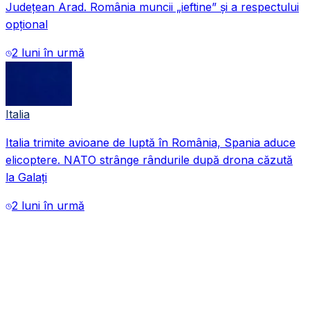
Județean Arad. România muncii „ieftine” și a respectului
opțional
2 luni în urmă
Italia
Italia trimite avioane de luptă în România, Spania aduce
VIDEO
elicoptere. NATO strânge rândurile după drona căzută
la Galați
2 luni în urmă
VIDEO