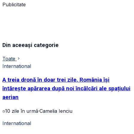
Publicitate
Din aceeași categorie
Toate
International
A treia dronă în doar trei zile. România își
întărește apărarea după noi încălcări ale spațiului
aerian
10 zile în urmă
·
Camelia Ienciu
International