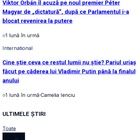
Viktor Orbán îl acuză pe noul premier Péter
Magyar de „dictatură”, după ce Parlamentul i-a
blocat revenirea la putere
1 lună în urmă
International
Cine știe ceva ce restul lumii nu știe? Pariul uriaș
făcut pe căderea lui Vladimir Putin până la finalul
anului
1 lună în urmă
·
Camelia Ienciu
ULTIMELE ȘTIRI
Toate