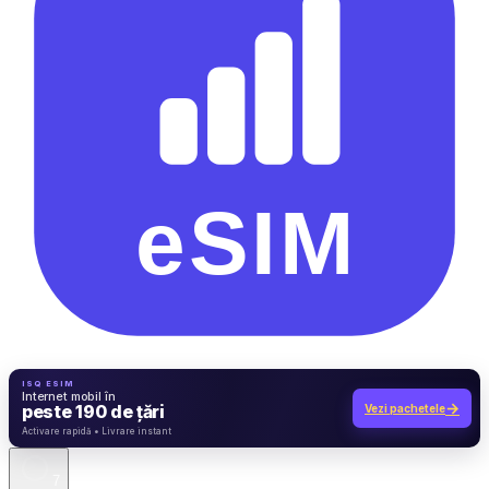
ISQ ESIM
Internet mobil în
→
peste 190 de țări
Vezi pachetele
7