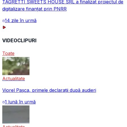
TAGRETTI SWEETS HOUSE SRL a finalizat proiectul de
digitalizare finanțat prin PNRR
14 zile în urmă
VIDEOCLIPURI
Toate
Actualitate
Viorel Pașca, primele declarații după audieri
1 lună în urmă