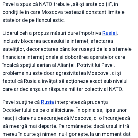
Pavel a spus că NATO trebuie „să-și arate colții”, în
condițiile în care Moscova testează constant limitele
statelor de pe flancul estic.
Liderul ceh a propus măsuri dure împotriva
Rusiei
,
inclusiv blocarea accesului la internet, afectarea
sateliților, deconectarea băncilor rusești de la sistemele
financiare internaționale și doborârea aparatelor care
încalcă spațiul aerian al Alianței. Potrivit lui Pavel,
problema nu este doar agresivitatea Moscovei, ci și
faptul că Rusia a învățat să acționeze exact sub nivelul
care ar declanșa un răspuns militar colectiv al NATO.
Pavel susține că
Rusia
interpretează prudența
Occidentului ca pe o slăbiciune. În opinia sa, lipsa unor
reacții clare nu descurajează Moscova, ci o încurajează
să meargă mai departe. Pe românește: dacă ursul intră
mereu în curte și nimeni nu-l gonește, la un moment dat