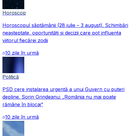
Horoscop
Horoscopul săptămânii (28 iulie – 3 august). Schimbări
neașteptate, oportunități și decizii care pot influența
viitorul fiecărei zodii
10 zile în urmă
Politică
PSD cere instalarea urgentă a unui Guvern cu puteri
depline. Sorin Grindeanu: „România nu mai poate
rămâne în blocaj”
10 zile în urmă