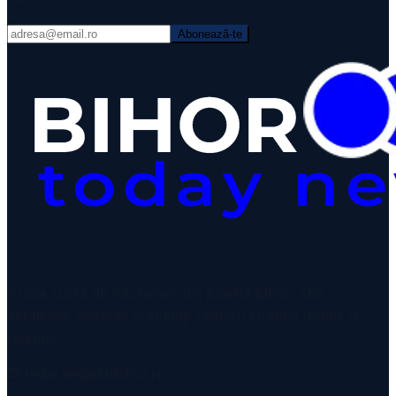
Abonează-te
VIDEO
Prima sursă de informare din județul Bihor. Știri
verificate, corecte și în timp real din Oradea, Bihor și
regiune.
redactie@stiribihor.ro