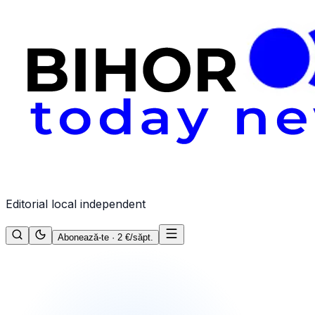
Editorial local independent
Abonează-te · 2 €/săpt.