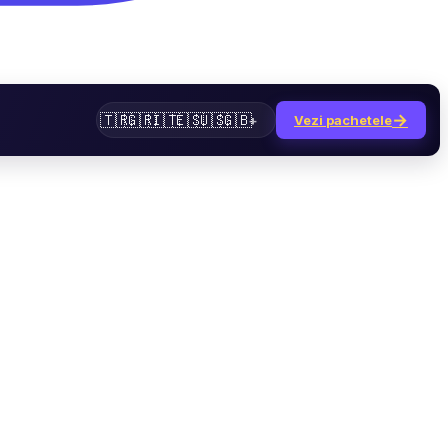
→
🇹🇷
🇬🇷
🇮🇹
🇪🇸
🇺🇸
🇬🇧
+
Vezi pachetele