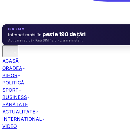
ISQ ESIM
peste 190 de țări
Internet mobil în
Activare rapidă • Fără SIM fizic • Livrare instant
7
ACASĂ
ORADEA
BIHOR
POLITICĂ
SPORT
BUSINESS
SĂNĂTATE
ACTUALITATE
INTERNATIONAL
VIDEO