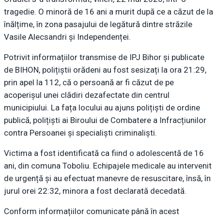
tragedie. O minoră de 16 ani a murit după ce a căzut de la
înălțime, în zona pasajului de legătură dintre străzile
Vasile Alecsandri și Independenței.
Potrivit informațiilor transmise de IPJ Bihor și publicate
de BIHON, polițiștii orădeni au fost sesizați la ora 21:29,
prin apel la 112, că o persoană ar fi căzut de pe
acoperișul unei clădiri dezafectate din centrul
municipiului. La fața locului au ajuns polițiști de ordine
publică, polițiști ai Biroului de Combatere a Infracțiunilor
contra Persoanei și specialiști criminaliști.
Victima a fost identificată ca fiind o adolescentă de 16
ani, din comuna Toboliu. Echipajele medicale au intervenit
de urgență și au efectuat manevre de resuscitare, însă, în
jurul orei 22:32, minora a fost declarată decedată.
Conform informațiilor comunicate până în acest