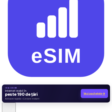
ISQ ESIM
Internet mobil în
→
peste 190 de țări
Vezi pachetele
7