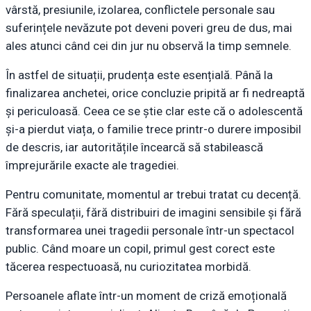
vârstă, presiunile, izolarea, conflictele personale sau
suferințele nevăzute pot deveni poveri greu de dus, mai
ales atunci când cei din jur nu observă la timp semnele.
În astfel de situații, prudența este esențială. Până la
finalizarea anchetei, orice concluzie pripită ar fi nedreaptă
și periculoasă. Ceea ce se știe clar este că o adolescentă
și-a pierdut viața, o familie trece printr-o durere imposibil
de descris, iar autoritățile încearcă să stabilească
împrejurările exacte ale tragediei.
Pentru comunitate, momentul ar trebui tratat cu decență.
Fără speculații, fără distribuiri de imagini sensibile și fără
transformarea unei tragedii personale într-un spectacol
public. Când moare un copil, primul gest corect este
tăcerea respectuoasă, nu curiozitatea morbidă.
Persoanele aflate într-un moment de criză emoțională