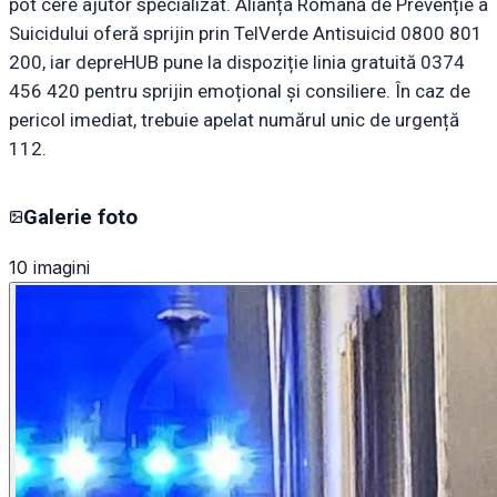
pot cere ajutor specializat. Alianța Română de Prevenție a
Suicidului oferă sprijin prin TelVerde Antisuicid 0800 801
200, iar depreHUB pune la dispoziție linia gratuită 0374
456 420 pentru sprijin emoțional și consiliere. În caz de
pericol imediat, trebuie apelat numărul unic de urgență
112.
Galerie foto
10
imagini