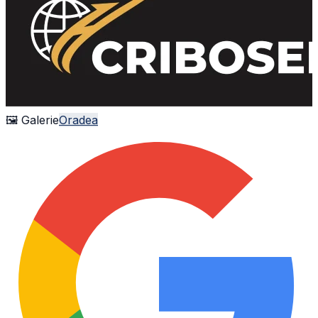
🖼 Galerie
Oradea