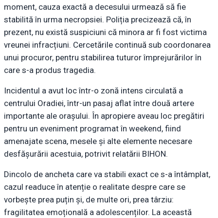
moment, cauza exactă a decesului urmează să fie
stabilită în urma necropsiei. Poliția precizează că, în
prezent, nu există suspiciuni că minora ar fi fost victima
vreunei infracțiuni. Cercetările continuă sub coordonarea
unui procuror, pentru stabilirea tuturor împrejurărilor în
care s-a produs tragedia.
Incidentul a avut loc într-o zonă intens circulată a
centrului Oradiei, într-un pasaj aflat între două artere
importante ale orașului. În apropiere aveau loc pregătiri
pentru un eveniment programat în weekend, fiind
amenajate scena, mesele și alte elemente necesare
desfășurării acestuia, potrivit relatării BIHON.
Dincolo de ancheta care va stabili exact ce s-a întâmplat,
cazul readuce în atenție o realitate despre care se
vorbește prea puțin și, de multe ori, prea târziu:
fragilitatea emoțională a adolescenților. La această