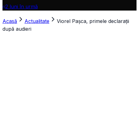
2 luni în urmă
Acasă
Actualitate
Viorel Pașca, primele declarații
după audieri