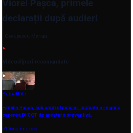
Viorel Pașca, primele
declarații după audieri
· Ceaușescu Marian
Videoclipuri recomandate
VIDEO
Actualitate
Familia Pașca, sub control judiciar. Instanța a respins
cererea DIICOT de arestare preventivă.
1 lună în urmă