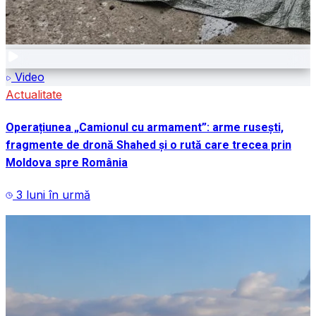
Video
Actualitate
Operațiunea „Camionul cu armament”: arme rusești,
fragmente de dronă Shahed și o rută care trecea prin
Moldova spre România
3 luni în urmă