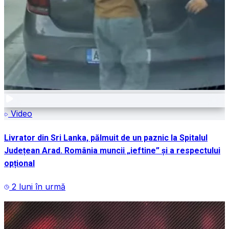
Video
Livrator din Sri Lanka, pălmuit de un paznic la Spitalul
Județean Arad. România muncii „ieftine” și a respectului
opțional
2 luni în urmă