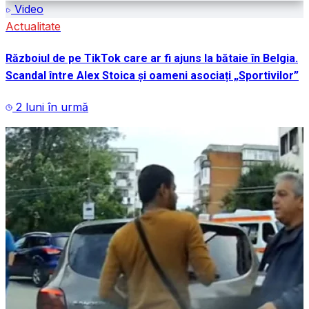
Video
Actualitate
Războiul de pe TikTok care ar fi ajuns la bătaie în Belgia.
Scandal între Alex Stoica și oameni asociați „Sportivilor”
2 luni în urmă