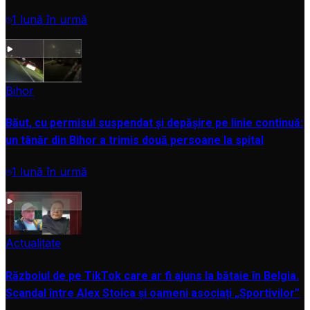
1 lună în urmă
VIDEO
Bihor
Băut, cu permisul suspendat și depășire pe linie continuă:
un tânăr din Bihor a trimis două persoane la spital
1 lună în urmă
VIDEO
Actualitate
Războiul de pe TikTok care ar fi ajuns la bătaie în Belgia.
Scandal între Alex Stoica și oameni asociați „Sportivilor”