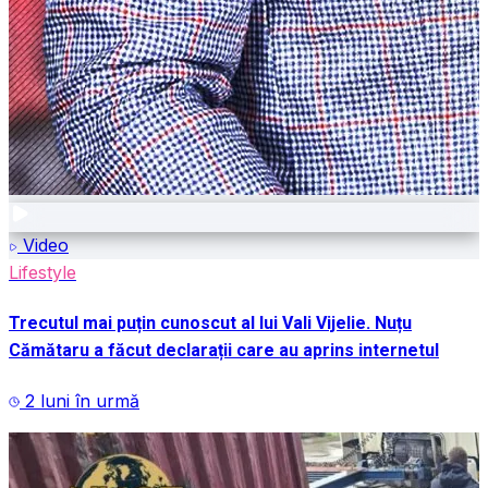
Video
Lifestyle
Trecutul mai puțin cunoscut al lui Vali Vijelie. Nuțu
Cămătaru a făcut declarații care au aprins internetul
2 luni în urmă