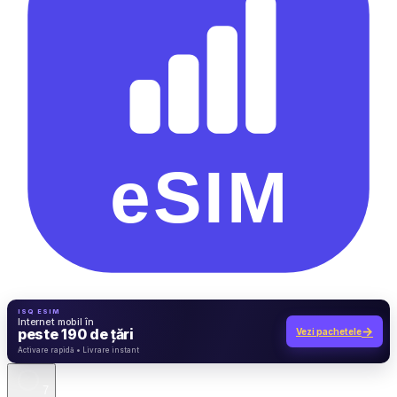
ISQ ESIM
Internet mobil în
→
peste 190 de țări
Vezi pachetele
7