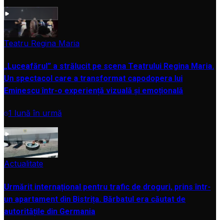
VIDEO
Teatru Regina Maria
„Luceafărul” a strălucit pe scena Teatrului Regina Maria.
Un spectacol care a transformat capodopera lui
Eminescu într-o experiență vizuală și emoțională
1 lună în urmă
VIDEO
Actualitate
Urmărit internațional pentru trafic de droguri, prins într-
un apartament din Bistrița. Bărbatul era căutat de
autoritățile din Germania