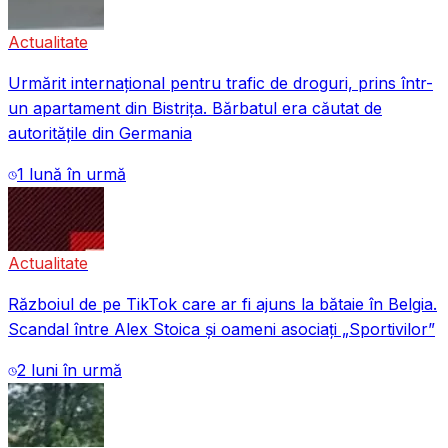
Actualitate
Urmărit internațional pentru trafic de droguri, prins într-
un apartament din Bistrița. Bărbatul era căutat de
autoritățile din Germania
1 lună în urmă
Actualitate
Războiul de pe TikTok care ar fi ajuns la bătaie în Belgia.
Scandal între Alex Stoica și oameni asociați „Sportivilor”
2 luni în urmă