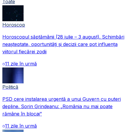
Toate
Horoscop
Horoscopul săptămânii (28 iulie – 3 august). Schimbări
neașteptate, oportunități și decizii care pot influența
viitorul fiecărei zodii
11 zile în urmă
Politică
PSD cere instalarea urgentă a unui Guvern cu puteri
depline. Sorin Grindeanu: „România nu mai poate
rămâne în blocaj”
11 zile în urmă