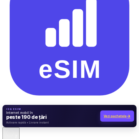
ISQ ESIM
Internet mobil în
→
peste 190 de țări
Vezi pachetele
7