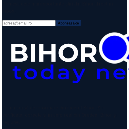
Primești cele mai importante știri din Bihor direct în
inbox.
Abonează-te
VIDEO
Prima sursă de informare din județul Bihor. Știri
verificate, corecte și în timp real din Oradea, Bihor și
regiune.