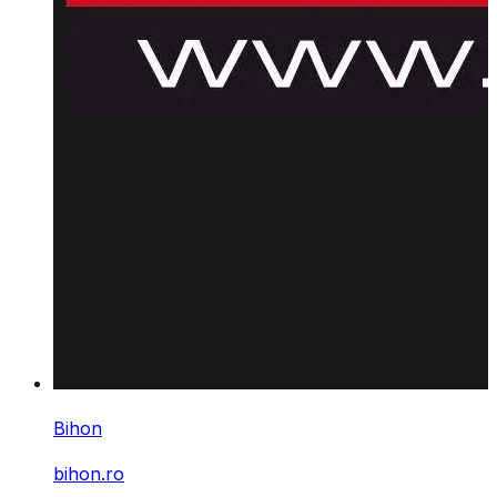
Bihon
bihon.ro