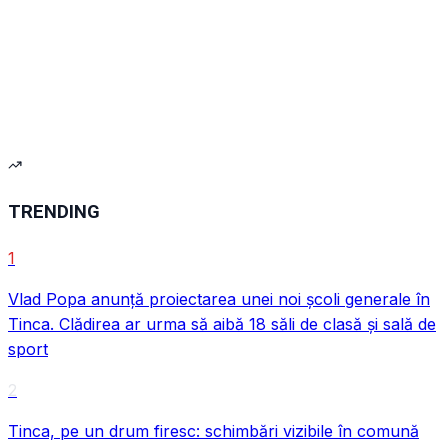
VIDEO
TRENDING
1
Vlad Popa anunță proiectarea unei noi școli generale în
Tinca. Clădirea ar urma să aibă 18 săli de clasă și sală de
sport
VIDEO
2
Tinca, pe un drum firesc: schimbări vizibile în comună