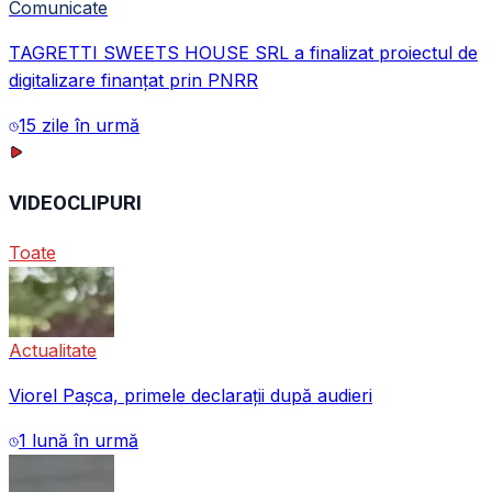
Comunicate
TAGRETTI SWEETS HOUSE SRL a finalizat proiectul de
digitalizare finanțat prin PNRR
15 zile în urmă
VIDEOCLIPURI
Toate
Actualitate
Viorel Pașca, primele declarații după audieri
1 lună în urmă