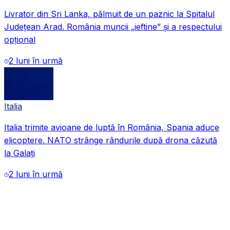
Livrator din Sri Lanka, pălmuit de un paznic la Spitalul
Județean Arad. România muncii „ieftine” și a respectului
opțional
2 luni în urmă
Italia
Italia trimite avioane de luptă în România, Spania aduce
VIDEO
elicoptere. NATO strânge rândurile după drona căzută
la Galați
2 luni în urmă
VIDEO