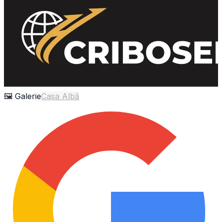
🖼 Galerie
Casa Albă