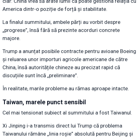
clar: China vrea să arate lumii că poate gestiona relația cu
America dintr-o poziție de forță și stabilitate.
La finalul summitului, ambele părți au vorbit despre
„progrese”, însă fără să prezinte acorduri concrete
majore.
Trump a anunțat posibile contracte pentru avioane Boeing
și reluarea unor importuri agricole americane de către
China, însă autoritățile chineze au precizat rapid că
discuțiile sunt încă „preliminare”.
În realitate, marile probleme au rămas aproape intacte.
Taiwan, marele punct sensibil
Cel mai tensionat subiect al summitului a fost Taiwanul.
Xi Jinping i-a transmis direct lui Trump că problema
Taiwanului rămâne „linia roșie” absolută pentru Beijing și