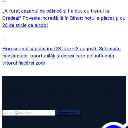
„A furat cazanul de pălincă și l-a dus cu trenul la
Oradea!” Poveste incredibilă în Bihor: hoțul a plecat și cu
26 de sticle de alcool
5
Horoscopul săptămânii (28 iulie – 3 august). Schimbări
neașteptate, oportunități și decizii care pot influența
viitorul fiecărei zodii
Abonează-te la newsletter
Primești cele mai importante știri din Bihor direct în
inbox.
Abonează-te