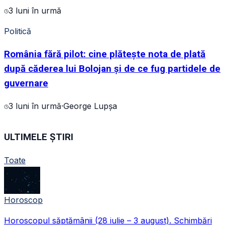
3 luni în urmă
Politică
România fără pilot: cine plătește nota de plată
după căderea lui Bolojan și de ce fug partidele de
guvernare
3 luni în urmă
·
George Lupșa
ULTIMELE ȘTIRI
Toate
Horoscop
Horoscopul săptămânii (28 iulie – 3 august). Schimbări