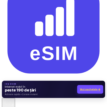
ISQ ESIM
Internet mobil în
→
peste 190 de țări
Vezi pachetele
7