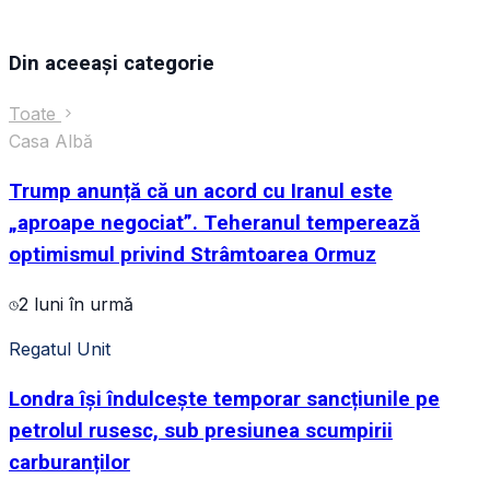
Din aceeași categorie
Toate
Casa Albă
Președintele Statelor Unite, Donald Trump, merge alătu
Trump anunță că un acord cu Iranul este
„aproape negociat”. Teheranul temperează
optimismul privind Strâmtoarea Ormuz
2 luni în urmă
Regatul Unit
Londra își îndulcește temporar sancțiunile pe
petrolul rusesc, sub presiunea scumpirii
carburanților