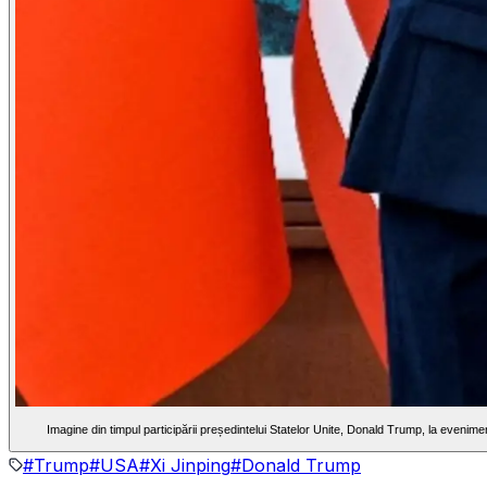
#
Trump
#
USA
#
Xi Jinping
#
Donald Trump