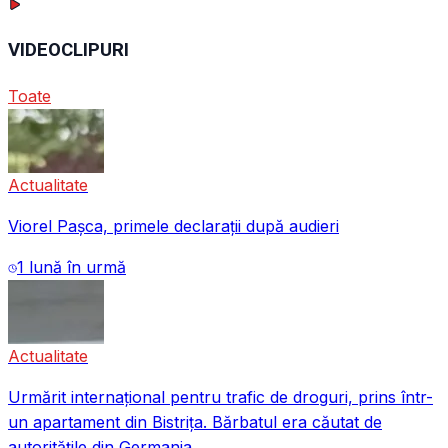
VIDEOCLIPURI
Toate
Actualitate
Viorel Pașca, primele declarații după audieri
1 lună în urmă
Actualitate
Urmărit internațional pentru trafic de droguri, prins într-
un apartament din Bistrița. Bărbatul era căutat de
autoritățile din Germania