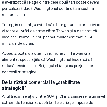
a avertizat că relația dintre cele două țări poate deveni
periculoasă dacă Washingtonul continuă să susțină
militar insula.
Trump, în schimb, a evitat să ofere garanții clare privind
viitoarele livrări de arme către Taiwan și a declarat că
încă analizează un nou pachet militar estimat la 14
miliarde de dolari.
Această ezitare a stârnit îngrijorare în Taiwan și a
alimentat speculațiile că Washingtonul încearcă să
reducă tensiunile cu Beijingul chiar și cu prețul unor
concesii strategice.
De la război comercial la „stabilitate
strategică”
Anul trecut, relația dintre SUA și China ajunsese la un nivel
extrem de tensionat după tarifele uriașe impuse de