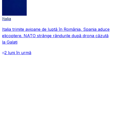
Italia
Italia trimite avioane de luptă în România, Spania aduce
VIDEO
elicoptere. NATO strânge rândurile după drona căzută
la Galați
2 luni în urmă
VIDEO
VIDEO