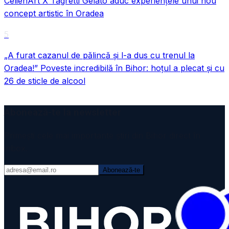
CelienArt X Tagretti Gelato aduc experiențele unui nou
concept artistic în Oradea
5
„A furat cazanul de pălincă și l-a dus cu trenul la
Oradea!” Poveste incredibilă în Bihor: hoțul a plecat și cu
26 de sticle de alcool
Abonează-te la newsletter
Primești cele mai importante știri din Bihor direct în
inbox.
Abonează-te
VIDEO