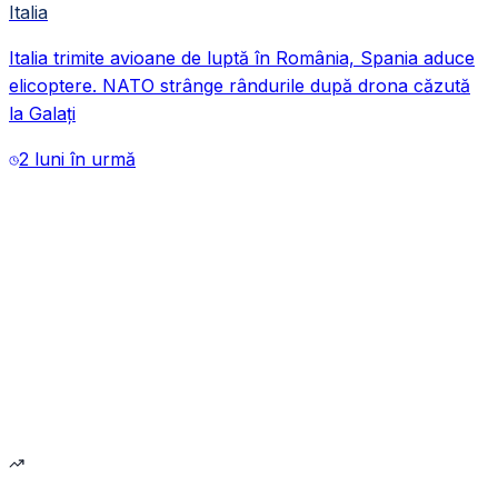
Italia
Italia trimite avioane de luptă în România, Spania aduce
VIDEO
elicoptere. NATO strânge rândurile după drona căzută
la Galați
2 luni în urmă
VIDEO
VIDEO