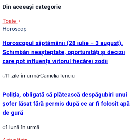
Din aceeași categorie
Toate
Horoscop
Horoscopul săptămânii (28 iulie – 3 august).
Schimbări neașteptate, oportunități și decizii
care pot influența viitorul fiecărei zodii
11 zile în urmă
·
Camelia Ienciu
Poliția, obligată să plătească despăgubiri unui
șofer lăsat fără permis după ce ar fi folosit apă
de gură
1 lună în urmă