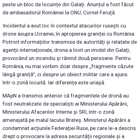
peste un bloc de locuințe din Galați. Anunțul a fost făcut
de ambasadorul României la ONU, Cornel Feruță.
Incidentul a avut loc în contextul atacurilor rusești cu
drone asupra Ucrainei, în apropierea graniței cu România.
Potrivit informațiilor transmise de autorități și relatate de
agenții internaționale, drona a lovit un imobil din Galați,
provocând un incendiu și rănind două persoane. Pentru
România, nu mai vorbim doar despre „fragmente căzute
lângă graniță”, ci despre un obiect militar care a ajuns
într-o zonă locuită. Iar diferența este uriașă.
MApN a transmis anterior că fragmentele de dronă au
fost neutralizate de specialiști ai Ministerului Apărării,
Ministerului Afacerilor Interne și SRI, într-o zonă
amenajată pe malul lacului Brateș. Ministerul Apărării a
condamnat acțiunile Federației Ruse, pe care le-a descris
drept o provocare la adresa securității regionale și a