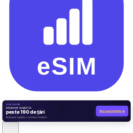
ISQ ESIM
Internet mobil în
→
peste 190 de țări
Vezi pachetele
7