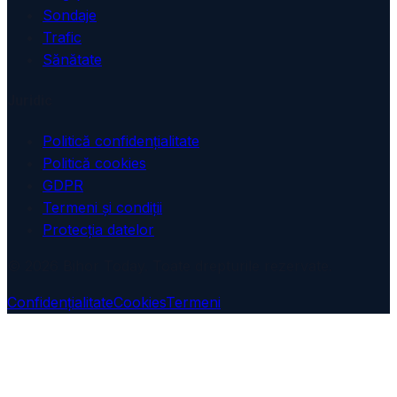
Sondaje
Trafic
Sănătate
Juridic
Politică confidențialitate
Politică cookies
GDPR
Termeni și condiții
Protecția datelor
© 2026 Bihor Today. Toate drepturile rezervate.
Confidențialitate
Cookies
Termeni