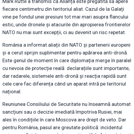
Mark Rutte a transmis că Alianța este pregătită să apere
fiecare centimetru din teritoriul aliat. Cazul de la Galați
vine pe fondul unei presiuni tot mai mari asupra flancului
estic, unde dronele și atacurile din apropierea frontierelor
NATO nu mai sunt excepții, ci au devenit un risc repetat.
România a informat aliații din NATO și partenerii europeni
și a cerut sprijin suplimentar pentru apărarea anti-dronă.
Este genul de moment în care diplomația merge în paralel
cu nevoia de protecție reală: declarațiile sunt importante,
dar radarele, sistemele anti-dronă și reacția rapidă sunt
cele care fac diferența când un aparat intră pe teritoriul
național.
Reuniunea Consiliului de Securitate nu înseamnă automat
sancțiuni sau o decizie imediată împotriva Rusiei, mai
ales în condițiile în care Moscova are drept de veto. Dar
pentru România, pasul are greutate politică: incidentul