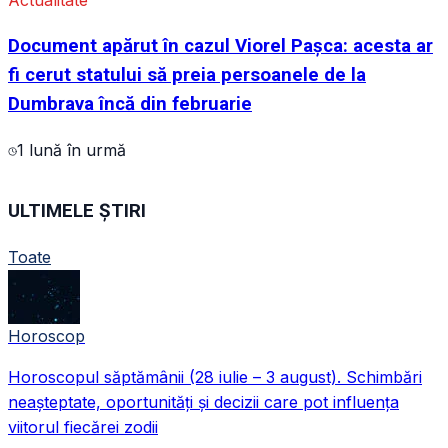
Actualitate
Document apărut în cazul Viorel Pașca: acesta ar
fi cerut statului să preia persoanele de la
Dumbrava încă din februarie
1 lună în urmă
ULTIMELE ȘTIRI
Toate
Horoscop
Horoscopul săptămânii (28 iulie – 3 august). Schimbări
neașteptate, oportunități și decizii care pot influența
viitorul fiecărei zodii