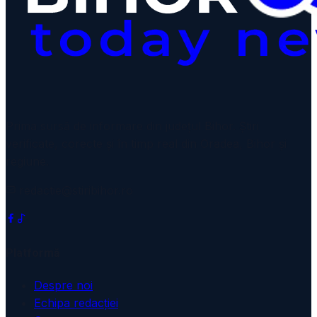
Prima sursă de informare din județul Bihor. Știri
verificate, corecte și în timp real din Oradea, Bihor și
regiune.
redactie@stiribihor.ro
Platformă
Despre noi
Echipa redacției