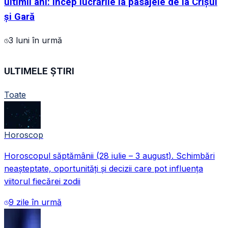
ultimii ani: încep lucrările la pasajele de la Crișul
și Gară
3 luni în urmă
ULTIMELE ȘTIRI
Toate
Horoscop
Horoscopul săptămânii (28 iulie – 3 august). Schimbări
neașteptate, oportunități și decizii care pot influența
viitorul fiecărei zodii
9 zile în urmă