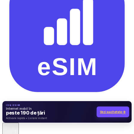
ISQ ESIM
Internet mobil în
→
peste 190 de țări
Vezi pachetele
7