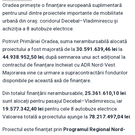
Oradea primește o finanțare europeană suplimentară
pentru unul dintre proiectele importante de mobilitate
urbană din oraș: coridorul Decebal–Vladimirescu și
achiziția a 8 autobuze electrice.
Potrivit Primăriei Oradea, suma nerambursabilă alocată
proiectului a fost majorată de la
30.591.639,46 lei
la
44.938.952,50 lei
, după semnarea unui act adițional la
contractul de finanțare încheiat cu ADR Nord-Vest.
Majorarea vine ca urmare a supracontractării fondurilor
disponibile pe această axă de finanțare.
Din totalul finanțării nerambursabile,
25.361.610,10 lei
sunt alocați pentru pasajul Decebal–Vladimirescu, iar
19.577.342,40 lei
pentru cele 8 autobuze electrice.
Valoarea totală a proiectului ajunge la
78.217.497,04 lei
.
Proiectul este finanțat prin
Programul Regional Nord-