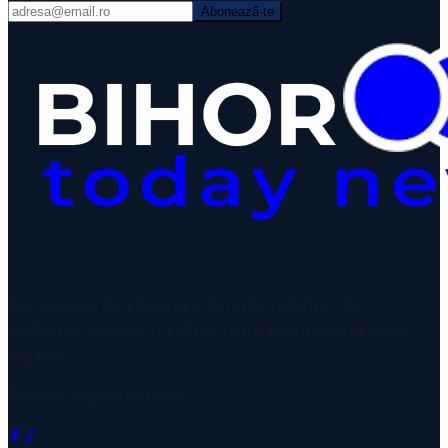
Abonează-te
Prima sursă de informare din județul Bihor. Știri
verificate, corecte și în timp real din Oradea, Bihor și
regiune.
redactie@stiribihor.ro