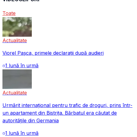
Toate
Actualitate
Viorel Pașca, primele declarații după audieri
1 lună în urmă
Actualitate
Urmărit internațional pentru trafic de droguri, prins într-
un apartament din Bistrița. Bărbatul era căutat de
autoritățile din Germania
1 lună în urmă