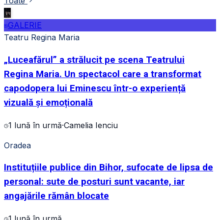
Toate
GALERIE
Teatru Regina Maria
„Luceafărul” a strălucit pe scena Teatrului
Regina Maria. Un spectacol care a transformat
capodopera lui Eminescu într-o experiență
vizuală și emoțională
1 lună în urmă
·
Camelia Ienciu
Oradea
Instituțiile publice din Bihor, sufocate de lipsa de
personal: sute de posturi sunt vacante, iar
angajările rămân blocate
1 lună în urmă