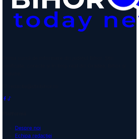
Prima sursă de informare din județul Bihor. Știri
verificate, corecte și în timp real din Oradea, Bihor și
regiune.
redactie@stiribihor.ro
Platformă
Despre noi
Echipa redacției