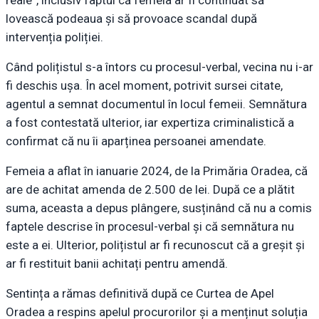
lovească podeaua și să provoace scandal după
intervenția poliției.
Când polițistul s-a întors cu procesul-verbal, vecina nu i-ar
fi deschis ușa. În acel moment, potrivit sursei citate,
agentul a semnat documentul în locul femeii. Semnătura
a fost contestată ulterior, iar expertiza criminalistică a
confirmat că nu îi aparținea persoanei amendate.
Femeia a aflat în ianuarie 2024, de la Primăria Oradea, că
are de achitat amenda de 2.500 de lei. După ce a plătit
suma, aceasta a depus plângere, susținând că nu a comis
faptele descrise în procesul-verbal și că semnătura nu
este a ei. Ulterior, polițistul ar fi recunoscut că a greșit și
ar fi restituit banii achitați pentru amendă.
Sentința a rămas definitivă după ce Curtea de Apel
Oradea a respins apelul procurorilor și a menținut soluția