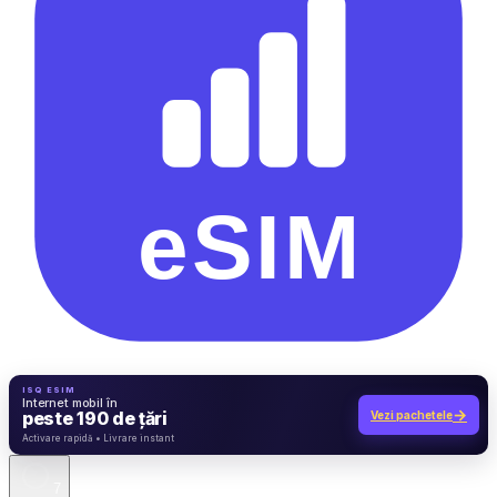
ISQ ESIM
Internet mobil în
→
peste 190 de țări
Vezi pachetele
7