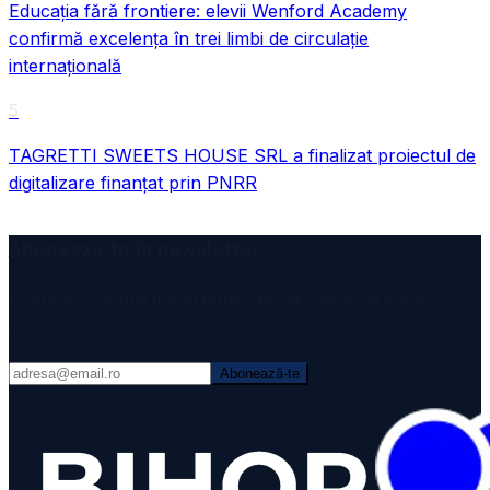
Educația fără frontiere: elevii Wenford Academy
confirmă excelența în trei limbi de circulație
internațională
5
TAGRETTI SWEETS HOUSE SRL a finalizat proiectul de
digitalizare finanțat prin PNRR
Abonează-te la newsletter
Primești cele mai importante știri din Bihor direct în
inbox.
Abonează-te
VIDEO