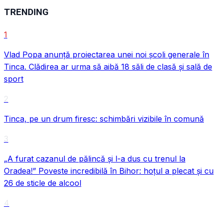
TRENDING
1
Vlad Popa anunță proiectarea unei noi școli generale în
Tinca. Clădirea ar urma să aibă 18 săli de clasă și sală de
sport
VIDEO
2
Tinca, pe un drum firesc: schimbări vizibile în comună
3
„A furat cazanul de pălincă și l-a dus cu trenul la
Oradea!” Poveste incredibilă în Bihor: hoțul a plecat și cu
26 de sticle de alcool
4