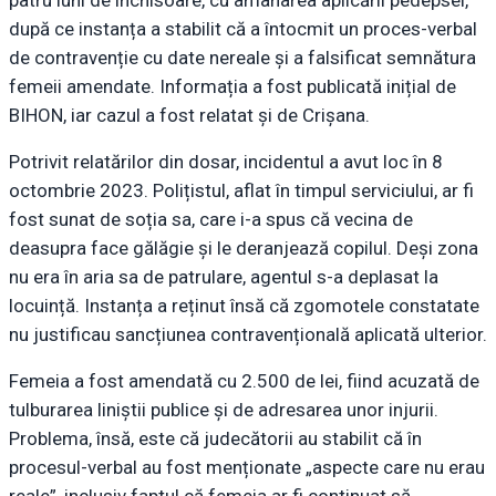
după ce instanța a stabilit că a întocmit un proces-verbal
de contravenție cu date nereale și a falsificat semnătura
femeii amendate. Informația a fost publicată inițial de
BIHON, iar cazul a fost relatat și de Crișana.
Potrivit relatărilor din dosar, incidentul a avut loc în 8
octombrie 2023. Polițistul, aflat în timpul serviciului, ar fi
fost sunat de soția sa, care i-a spus că vecina de
deasupra face gălăgie și le deranjează copilul. Deși zona
nu era în aria sa de patrulare, agentul s-a deplasat la
locuință. Instanța a reținut însă că zgomotele constatate
nu justificau sancțiunea contravențională aplicată ulterior.
Femeia a fost amendată cu 2.500 de lei, fiind acuzată de
tulburarea liniștii publice și de adresarea unor injurii.
Problema, însă, este că judecătorii au stabilit că în
procesul-verbal au fost menționate „aspecte care nu erau
reale”, inclusiv faptul că femeia ar fi continuat să