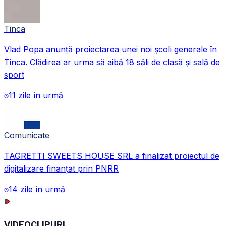
Tinca
Vlad Popa anunță proiectarea unei noi școli generale în
Tinca. Clădirea ar urma să aibă 18 săli de clasă și sală de
sport
11 zile în urmă
Comunicate
TAGRETTI SWEETS HOUSE SRL a finalizat proiectul de
digitalizare finanțat prin PNRR
14 zile în urmă
VIDEOCLIPURI