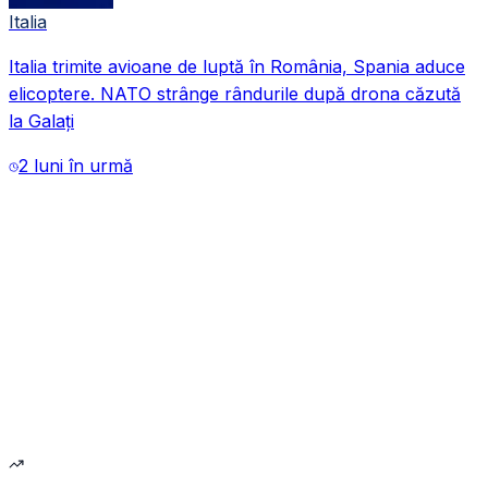
Italia
Italia trimite avioane de luptă în România, Spania aduce
VIDEO
elicoptere. NATO strânge rândurile după drona căzută
la Galați
2 luni în urmă
VIDEO
VIDEO