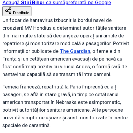
Adaugă
Stiri Bihor
ca sursă
preferată pe Google
Distribuie
Un focar de hantavirus izbucnit la bordul navei de
croazieră MV Hondius a determinat autoritățile sanitare
din mai multe state să declanșeze operațiuni ample de
repatriere și monitorizare medicală a pasagerilor. Potrivit
informațiilor publicate de
The Guardian
, o femeie din
Franța și un cetățean american evacuați de pe navă au
fost confirmați pozitiv cu virusul Andes, o formă rară de
hantavirus capabilă să se transmită între oameni.
Femeia franceză, repatriată la Paris împreună cu alți
pasageri, se află în stare gravă, în timp ce cetățeanul
american transportat în Nebraska este asimptomatic,
potrivit autorităților sanitare americane. Alte persoane
prezintă simptome ușoare și sunt monitorizate în centre
speciale de carantină.