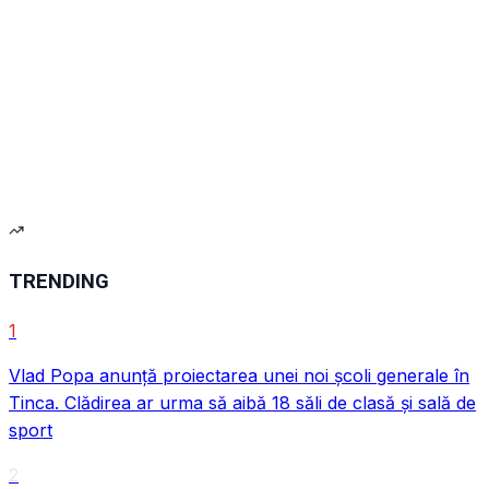
VIDEO
VIDEO
TRENDING
1
Vlad Popa anunță proiectarea unei noi școli generale în
Tinca. Clădirea ar urma să aibă 18 săli de clasă și sală de
sport
VIDEO
2