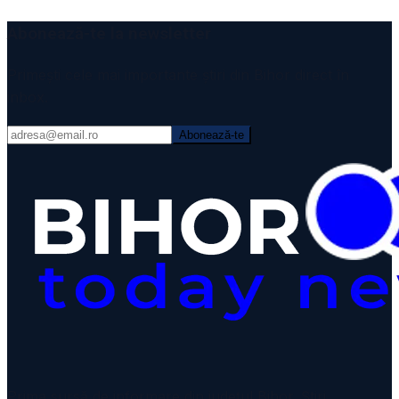
Abonează-te la newsletter
Primești cele mai importante știri din Bihor direct în
inbox.
Abonează-te
VIDEO
Prima sursă de informare din județul Bihor. Știri