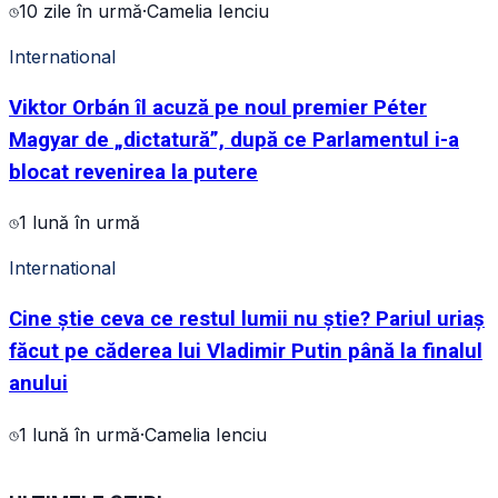
10 zile în urmă
·
Camelia Ienciu
International
Viktor Orbán îl acuză pe noul premier Péter
Magyar de „dictatură”, după ce Parlamentul i-a
blocat revenirea la putere
1 lună în urmă
International
Cine știe ceva ce restul lumii nu știe? Pariul uriaș
făcut pe căderea lui Vladimir Putin până la finalul
anului
1 lună în urmă
·
Camelia Ienciu