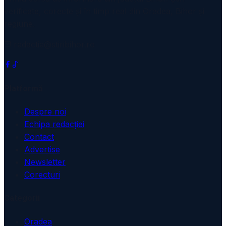
verificate, corecte și în timp real din Oradea, Bihor și
regiune.
redactie@stiribihor.ro
Platformă
Despre noi
Echipa redacției
Contact
Advertise
Newsletter
Corecturi
Categorii
Oradea