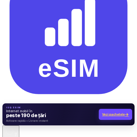
ISQ ESIM
Internet mobil în
→
peste 190 de țări
Vezi pachetele
7