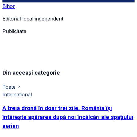
Bihor
Editorial local independent
Publicitate
Din aceeași categorie
Toate
International
A treia dronă în doar trei zile. România își
întărește apărarea după noi încălcări ale spațiului
aerian