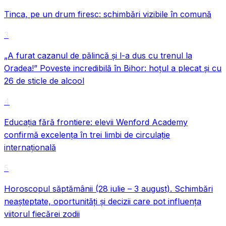
Tinca, pe un drum firesc: schimbări vizibile în comună
3
„A furat cazanul de pălincă și l-a dus cu trenul la
Oradea!” Poveste incredibilă în Bihor: hoțul a plecat și cu
26 de sticle de alcool
4
Educația fără frontiere: elevii Wenford Academy
confirmă excelența în trei limbi de circulație
internațională
5
Horoscopul săptămânii (28 iulie – 3 august). Schimbări
neașteptate, oportunități și decizii care pot influența
viitorul fiecărei zodii