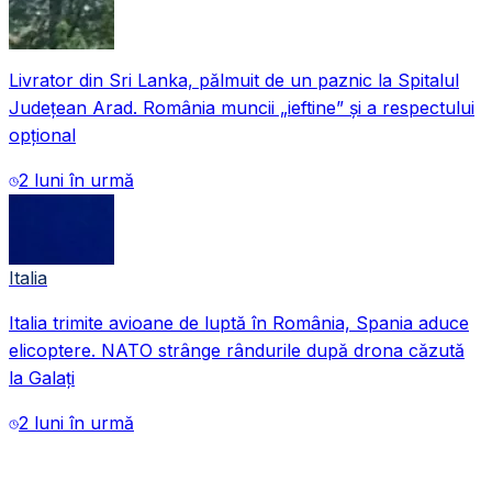
Livrator din Sri Lanka, pălmuit de un paznic la Spitalul
Județean Arad. România muncii „ieftine” și a respectului
opțional
2 luni în urmă
Italia
Italia trimite avioane de luptă în România, Spania aduce
VIDEO
elicoptere. NATO strânge rândurile după drona căzută
la Galați
2 luni în urmă