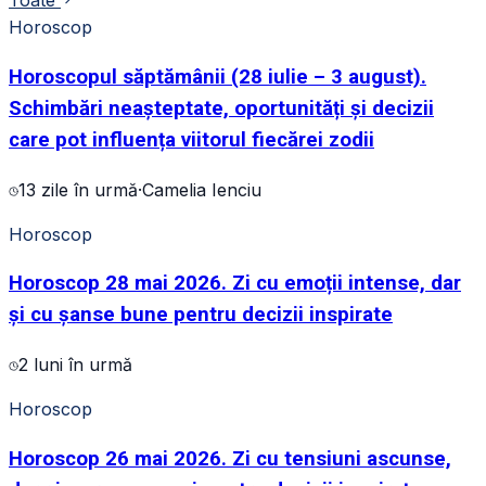
Toate
Horoscop
Horoscopul săptămânii (28 iulie – 3 august).
Schimbări neașteptate, oportunități și decizii
care pot influența viitorul fiecărei zodii
13 zile în urmă
·
Camelia Ienciu
Horoscop
Horoscop 28 mai 2026. Zi cu emoții intense, dar
și cu șanse bune pentru decizii inspirate
2 luni în urmă
Horoscop
Horoscop 26 mai 2026. Zi cu tensiuni ascunse,