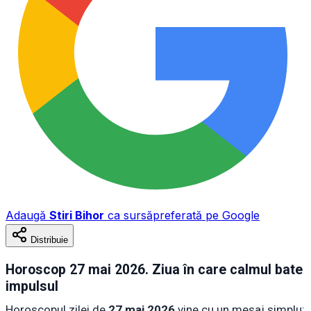
Adaugă
Stiri Bihor
ca sursă
preferată pe Google
Distribuie
Horoscop 27 mai 2026. Ziua în care calmul bate
impulsul
Horoscopul zilei de
27 mai 2026
vine cu un mesaj simplu: