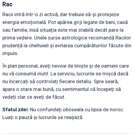
Rac
Racii intră într-o zi activă, dar trebuie să-și protejeze
energia emoțională. Pot apărea griji legate de bani, casă
sau familie, însă situația este mai stabilă decât pare la
prima vedere. Unele surse astrologice recomandă Racilor
prudență la cheltuieli și evitarea cumpărăturilor făcute din
impuls.
În plan personal, aveți nevoie de liniște și de oameni care
nu vă consumă inutil. La serviciu, lucrurile se mișcă dacă
nu încercați să controlați fiecare detaliu. Spre seară,
apare o stare mai bună, cu sentimentul că începeți să
vedeți clar ce aveți de făcut.
Sfatul zilei:
Nu confundați oboseala cu lipsa de noroc.
Luați o pauză și lucrurile se reașază.