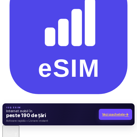
ISQ ESIM
Internet mobil în
→
peste 190 de țări
Vezi pachetele
7