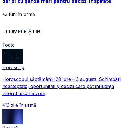
dar și cu șanse mari pentru decizii inspirate
3 luni în urmă
ULTIMELE ȘTIRI
Toate
Horoscop
Horoscopul săptămânii (28 iulie – 3 august). Schimbări
neașteptate, oportunități și decizii care pot influența
viitorul fiecărei zodii
13 zile în urmă
Politică