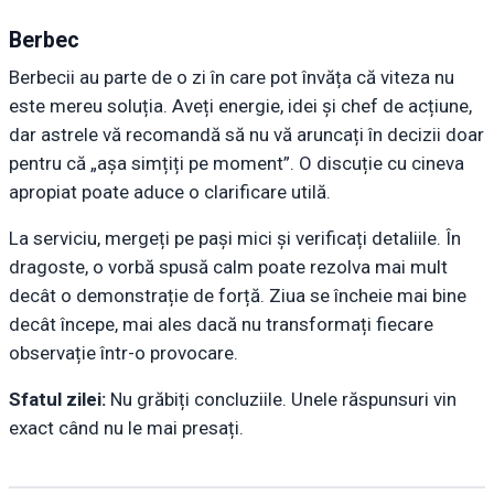
Berbec
Berbecii au parte de o zi în care pot învăța că viteza nu
este mereu soluția. Aveți energie, idei și chef de acțiune,
dar astrele vă recomandă să nu vă aruncați în decizii doar
pentru că „așa simțiți pe moment”. O discuție cu cineva
apropiat poate aduce o clarificare utilă.
La serviciu, mergeți pe pași mici și verificați detaliile. În
dragoste, o vorbă spusă calm poate rezolva mai mult
decât o demonstrație de forță. Ziua se încheie mai bine
decât începe, mai ales dacă nu transformați fiecare
observație într-o provocare.
Sfatul zilei:
Nu grăbiți concluziile. Unele răspunsuri vin
exact când nu le mai presați.