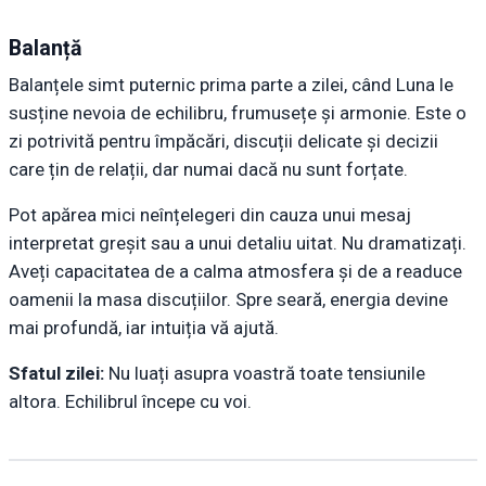
Balanță
Balanțele simt puternic prima parte a zilei, când Luna le
susține nevoia de echilibru, frumusețe și armonie. Este o
zi potrivită pentru împăcări, discuții delicate și decizii
care țin de relații, dar numai dacă nu sunt forțate.
Pot apărea mici neînțelegeri din cauza unui mesaj
interpretat greșit sau a unui detaliu uitat. Nu dramatizați.
Aveți capacitatea de a calma atmosfera și de a readuce
oamenii la masa discuțiilor. Spre seară, energia devine
mai profundă, iar intuiția vă ajută.
Sfatul zilei:
Nu luați asupra voastră toate tensiunile
altora. Echilibrul începe cu voi.