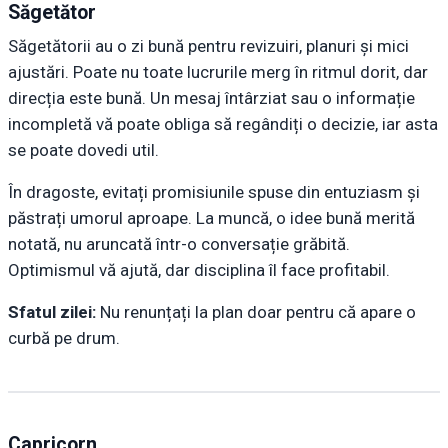
Săgetător
Săgetătorii au o zi bună pentru revizuiri, planuri și mici
ajustări. Poate nu toate lucrurile merg în ritmul dorit, dar
direcția este bună. Un mesaj întârziat sau o informație
incompletă vă poate obliga să regândiți o decizie, iar asta
se poate dovedi util.
În dragoste, evitați promisiunile spuse din entuziasm și
păstrați umorul aproape. La muncă, o idee bună merită
notată, nu aruncată într-o conversație grăbită.
Optimismul vă ajută, dar disciplina îl face profitabil.
Sfatul zilei:
Nu renunțați la plan doar pentru că apare o
curbă pe drum.
Capricorn