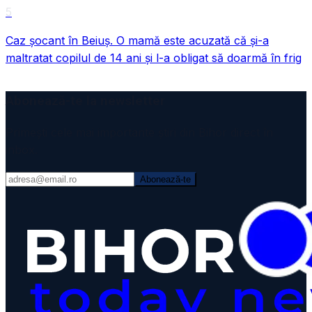
5
Caz șocant în Beiuș. O mamă este acuzată că și-a
maltratat copilul de 14 ani și l-a obligat să doarmă în frig
Abonează-te la newsletter
Primești cele mai importante știri din Bihor direct în
inbox.
Abonează-te
VIDEO