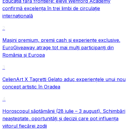
Educația fără frontiere: elevii Wenford Academy
confirmă excelența în trei limbi de circulație
internațională
VIDEO
2
Mașini premium, premii cash și experiențe exclusive.
EuroGiveaway atrage tot mai mulți participanți din
România și Europa
3
CelienArt X Tagretti Gelato aduc experiențele unui nou
concept artistic în Oradea
4
Horoscopul săptămânii (28 iulie – 3 august). Schimbări
neașteptate, oportunități și decizii care pot influența
viitorul fiecărei zodii