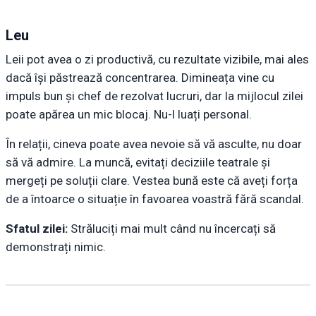
Leu
Leii pot avea o zi productivă, cu rezultate vizibile, mai ales
dacă își păstrează concentrarea. Dimineața vine cu
impuls bun și chef de rezolvat lucruri, dar la mijlocul zilei
poate apărea un mic blocaj. Nu-l luați personal.
În relații, cineva poate avea nevoie să vă asculte, nu doar
să vă admire. La muncă, evitați deciziile teatrale și
mergeți pe soluții clare. Vestea bună este că aveți forța
de a întoarce o situație în favoarea voastră fără scandal.
Sfatul zilei:
Străluciți mai mult când nu încercați să
demonstrați nimic.