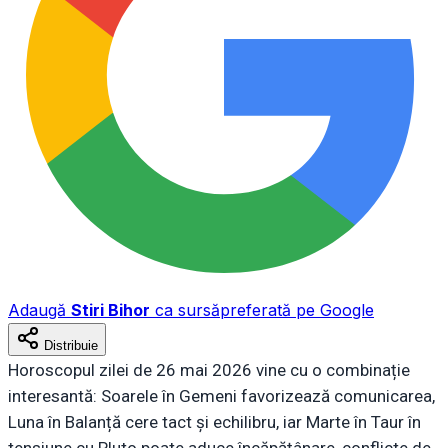
Adaugă
Stiri Bihor
ca sursă
preferată pe Google
Distribuie
Horoscopul zilei de 26 mai 2026 vine cu o combinație
interesantă: Soarele în Gemeni favorizează comunicarea,
Luna în Balanță cere tact și echilibru, iar Marte în Taur în
tensiune cu Pluto poate aduce încăpățânare, conflicte de