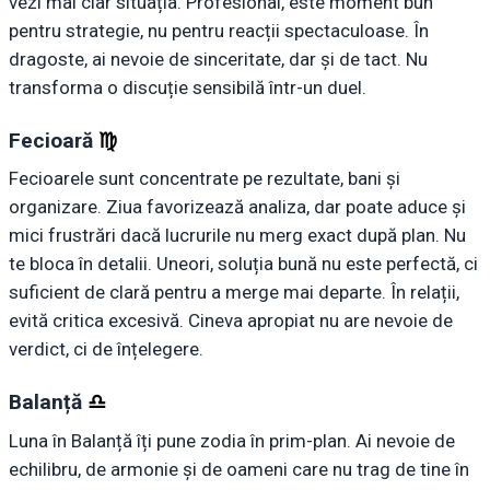
vezi mai clar situația. Profesional, este moment bun
pentru strategie, nu pentru reacții spectaculoase. În
dragoste, ai nevoie de sinceritate, dar și de tact. Nu
transforma o discuție sensibilă într-un duel.
Fecioară
♍︎
Fecioarele sunt concentrate pe rezultate, bani și
organizare. Ziua favorizează analiza, dar poate aduce și
mici frustrări dacă lucrurile nu merg exact după plan. Nu
te bloca în detalii. Uneori, soluția bună nu este perfectă, ci
suficient de clară pentru a merge mai departe. În relații,
evită critica excesivă. Cineva apropiat nu are nevoie de
verdict, ci de înțelegere.
Balanță
♎︎
Luna în Balanță îți pune zodia în prim-plan. Ai nevoie de
echilibru, de armonie și de oameni care nu trag de tine în