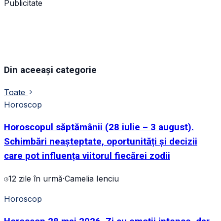
Publicitate
Din aceeași categorie
Toate
Horoscop
Horoscopul săptămânii (28 iulie – 3 august).
Schimbări neașteptate, oportunități și decizii
care pot influența viitorul fiecărei zodii
12 zile în urmă
·
Camelia Ienciu
Horoscop