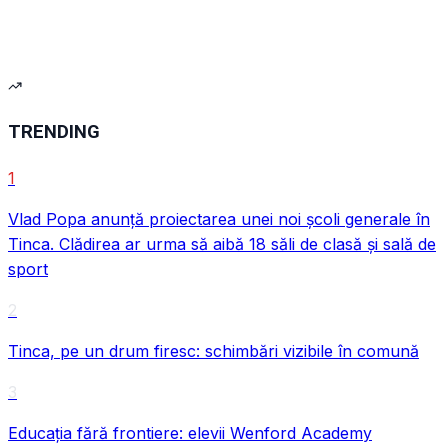
TRENDING
1
Vlad Popa anunță proiectarea unei noi școli generale în
Tinca. Clădirea ar urma să aibă 18 săli de clasă și sală de
sport
VIDEO
2
Tinca, pe un drum firesc: schimbări vizibile în comună
3
Educația fără frontiere: elevii Wenford Academy