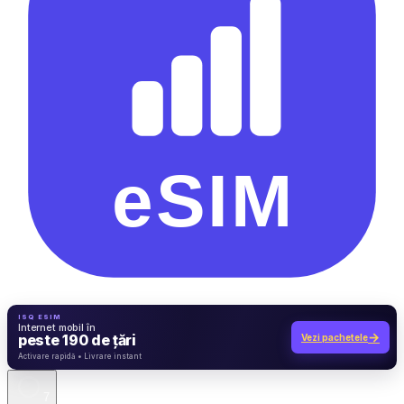
ISQ ESIM
Internet mobil în
→
peste 190 de țări
Vezi pachetele
7