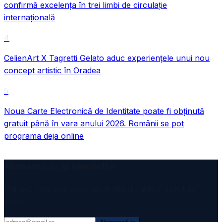
confirmă excelența în trei limbi de circulație
internațională
4
CelienArt X Tagretti Gelato aduc experiențele unui nou
concept artistic în Oradea
5
Noua Carte Electronică de Identitate poate fi obținută
gratuit până în vara anului 2026. Românii se pot
programa deja online
Abonează-te la newsletter
Primești cele mai importante știri din Bihor direct în
inbox.