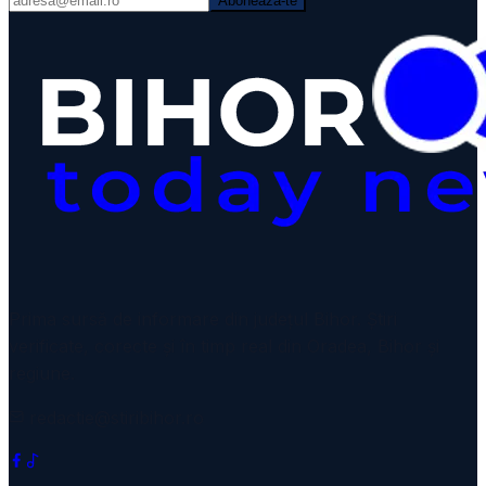
Abonează-te
VIDEO
Prima sursă de informare din județul Bihor. Știri
verificate, corecte și în timp real din Oradea, Bihor și
regiune.
redactie@stiribihor.ro