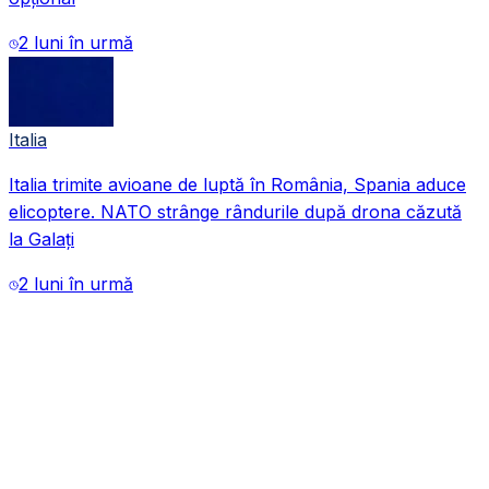
2 luni în urmă
Italia
Italia trimite avioane de luptă în România, Spania aduce
VIDEO
elicoptere. NATO strânge rândurile după drona căzută
la Galați
2 luni în urmă
VIDEO
VIDEO