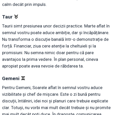
calm decât prin impuls.
Taur
♉︎
Taurii simt presiunea unor decizii practice. Marte aflat în
semnul vostru poate aduce ambiție, dar și încăpățânare.
Nu transforma o discuție banală într-o demonstrație de
forță. Financiar, ziua cere atenție la cheltuieli și la
promisiuni. Nu semna nimic doar pentru că pare
avantajos la prima vedere. În plan personal, cineva
apropiat poate avea nevoie de răbdarea ta.
Gemeni
♊︎
Pentru Gemeni, Soarele aflat în semnul vostru aduce
vizibilitate și chef de mișcare. Este o zi bună pentru
discuții, întâlniri, idei noi și planuri care trebuie explicate
clar. Totuși, nu vorbi mai mult decât trebuie și nu promite
mai mult decât poți duce. În dragoste, comunicarea