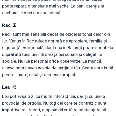
poate repara o tensiune mai veche. La bani, atenție la
cheltuielile mici care se adună.
Rac
♋︎
Racii sunt mai sensibili decât de obicei la tonul celor din
jur. Venus în Rac aduce dorință de apropiere, familie și
siguranță emoțională, dar Luna în Balanță poate scoate la
suprafață tensiuni între viața personală și obligațiile
sociale. Nu lua personal orice observație. La muncă,
cineva poate avea nevoie de sprijinul tău. Seara este bună
pentru liniște, casă și oameni apropiați.
Leu
♌︎
Leii pot avea o zi cu multe interacțiuni, dar și cu unele
provocări de orgoliu. Nu toți cei care te contrazic sunt
împotriva ta. Uneori, o opinie diferită te poate ajuta să