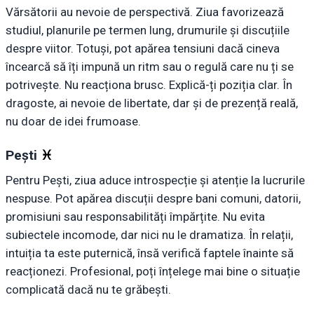
Vărsătorii au nevoie de perspectivă. Ziua favorizează
studiul, planurile pe termen lung, drumurile și discuțiile
despre viitor. Totuși, pot apărea tensiuni dacă cineva
încearcă să îți impună un ritm sau o regulă care nu ți se
potrivește. Nu reacționa brusc. Explică-ți poziția clar. În
dragoste, ai nevoie de libertate, dar și de prezență reală,
nu doar de idei frumoase.
Pești
♓︎
Pentru Pești, ziua aduce introspecție și atenție la lucrurile
nespuse. Pot apărea discuții despre bani comuni, datorii,
promisiuni sau responsabilități împărțite. Nu evita
subiectele incomode, dar nici nu le dramatiza. În relații,
intuiția ta este puternică, însă verifică faptele înainte să
reacționezi. Profesional, poți înțelege mai bine o situație
complicată dacă nu te grăbești.