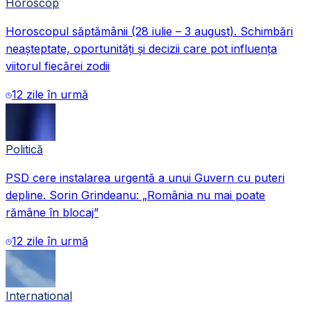
Horoscop
Horoscopul săptămânii (28 iulie – 3 august). Schimbări
neașteptate, oportunități și decizii care pot influența
viitorul fiecărei zodii
12 zile în urmă
Politică
PSD cere instalarea urgentă a unui Guvern cu puteri
depline. Sorin Grindeanu: „România nu mai poate
rămâne în blocaj”
12 zile în urmă
International