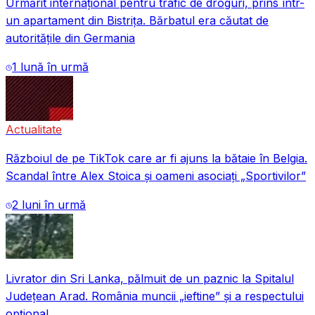
Urmărit internațional pentru trafic de droguri, prins într-
un apartament din Bistrița. Bărbatul era căutat de
autoritățile din Germania
1 lună în urmă
Actualitate
Războiul de pe TikTok care ar fi ajuns la bătaie în Belgia.
Scandal între Alex Stoica și oameni asociați „Sportivilor”
2 luni în urmă
Livrator din Sri Lanka, pălmuit de un paznic la Spitalul
Județean Arad. România muncii „ieftine” și a respectului
opțional