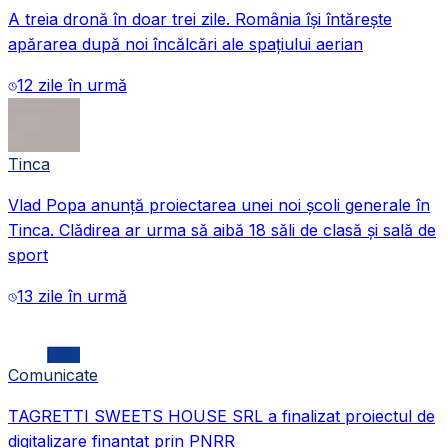
A treia dronă în doar trei zile. România își întărește
apărarea după noi încălcări ale spațiului aerian
12 zile în urmă
Tinca
Vlad Popa anunță proiectarea unei noi școli generale în
Tinca. Clădirea ar urma să aibă 18 săli de clasă și sală de
sport
13 zile în urmă
Comunicate
TAGRETTI SWEETS HOUSE SRL a finalizat proiectul de
digitalizare finanțat prin PNRR