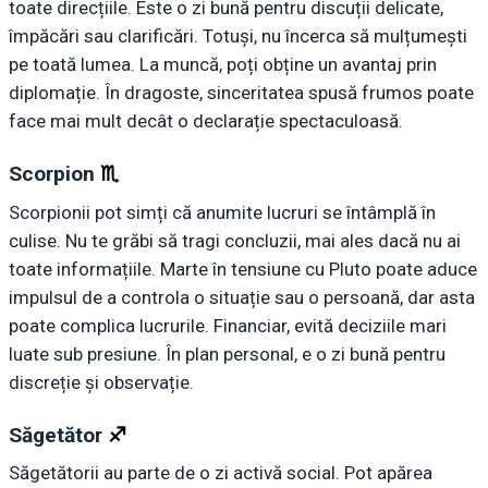
toate direcțiile. Este o zi bună pentru discuții delicate,
împăcări sau clarificări. Totuși, nu încerca să mulțumești
pe toată lumea. La muncă, poți obține un avantaj prin
diplomație. În dragoste, sinceritatea spusă frumos poate
face mai mult decât o declarație spectaculoasă.
Scorpion
♏︎
Scorpionii pot simți că anumite lucruri se întâmplă în
culise. Nu te grăbi să tragi concluzii, mai ales dacă nu ai
toate informațiile. Marte în tensiune cu Pluto poate aduce
impulsul de a controla o situație sau o persoană, dar asta
poate complica lucrurile. Financiar, evită deciziile mari
luate sub presiune. În plan personal, e o zi bună pentru
discreție și observație.
Săgetător
♐︎
Săgetătorii au parte de o zi activă social. Pot apărea