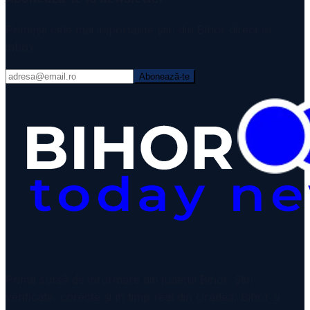
Primești cele mai importante știri din Bihor direct în
inbox.
Abonează-te
VIDEO
Prima sursă de informare din județul Bihor. Știri
verificate, corecte și în timp real din Oradea, Bihor și