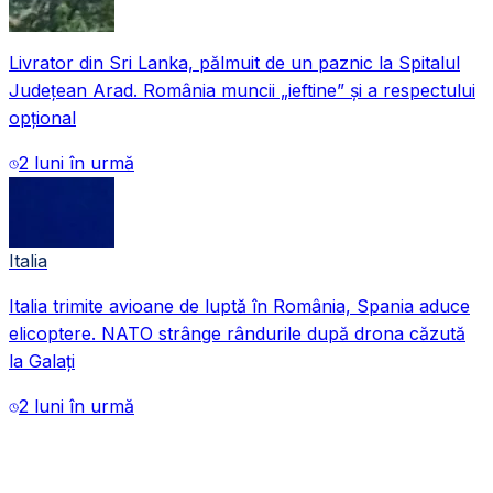
Livrator din Sri Lanka, pălmuit de un paznic la Spitalul
Județean Arad. România muncii „ieftine” și a respectului
opțional
2 luni în urmă
Italia
Italia trimite avioane de luptă în România, Spania aduce
VIDEO
elicoptere. NATO strânge rândurile după drona căzută
la Galați
2 luni în urmă