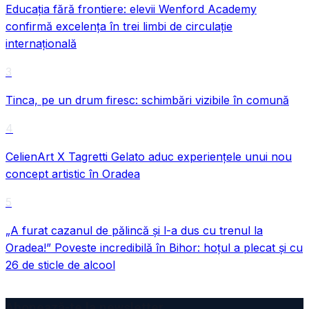
Educația fără frontiere: elevii Wenford Academy
confirmă excelența în trei limbi de circulație
internațională
3
Tinca, pe un drum firesc: schimbări vizibile în comună
4
CelienArt X Tagretti Gelato aduc experiențele unui nou
concept artistic în Oradea
5
„A furat cazanul de pălincă și l-a dus cu trenul la
Oradea!” Poveste incredibilă în Bihor: hoțul a plecat și cu
26 de sticle de alcool
Abonează-te la newsletter