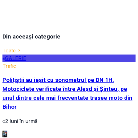
Din aceeași categorie
Toate
GALERIE
Trafic
Polițiștii au ieșit cu sonometrul pe DN 1H.
Motociclete verificate între Aleșd și Șinteu, pe
unul dintre cele mai frecventate trasee moto din
Bihor
2 luni în urmă