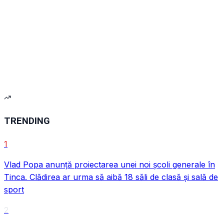
VIDEO
VIDEO
TRENDING
1
Vlad Popa anunță proiectarea unei noi școli generale în
Tinca. Clădirea ar urma să aibă 18 săli de clasă și sală de
sport
VIDEO
2