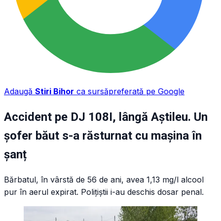
Adaugă
Stiri Bihor
ca sursă
preferată pe Google
Accident pe DJ 108I, lângă Aștileu. Un
șofer băut s-a răsturnat cu mașina în
șanț
Bărbatul, în vârstă de 56 de ani, avea 1,13 mg/l alcool
pur în aerul expirat. Polițiștii i-au deschis dosar penal.