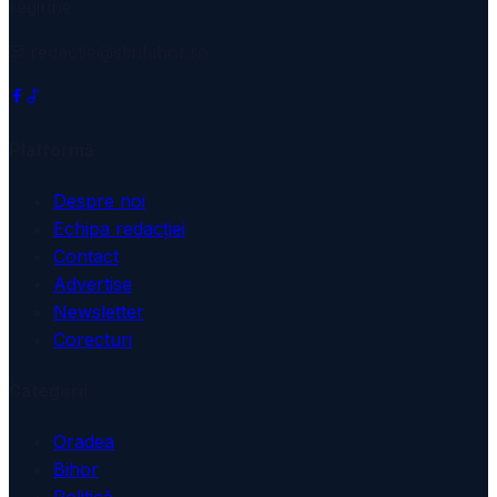
regiune.
redactie@stiribihor.ro
Platformă
Despre noi
Echipa redacției
Contact
Advertise
Newsletter
Corecturi
Categorii
Oradea
Bihor