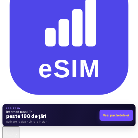
ISQ ESIM
Internet mobil în
→
peste 190 de țări
Vezi pachetele
7