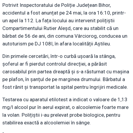
Potrivit Inspectoratului de Poliție Județean Bihor,
accidentul a fost anunțat pe 24 mai, la ora 16:10, printr-
un apel la 112. La fața locului au intervenit polițiștii
Compartimentului Rutier Aleșd, care au stabilit că un
bărbat de 56 de ani, din comuna Vârciorog, conducea un
autoturism pe DJ 108I, în afara localității Aștileu.
Din primele cercetări, într-o curbă ușoară la stânga,
șoferul ar fi pierdut controlul direcției, a părăsit
carosabilul prin partea dreaptă și s-a răsturnat cu mașina
pe plafon, în șanțul de pe marginea drumului. Bărbatul a
fost rănit și transportat la spital pentru îngrijiri medicale.
Testarea cu aparatul etilotest a indicat o valoare de 1,13
mg/l alcool pur în aerul expirat, o alcoolemie foarte mare
la volan. Polițiștii i-au prelevat probe biologice, pentru
stabilirea exactă a alcoolemiei în sânge.