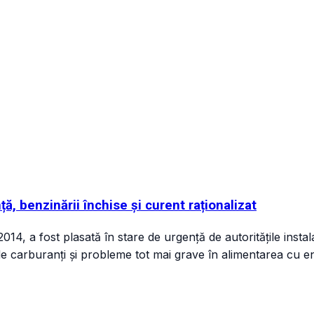
ă, benzinării închise și curent raționalizat
014, a fost plasată în stare de urgență de autoritățile ins
de carburanți și probleme tot mai grave în alimentarea cu en