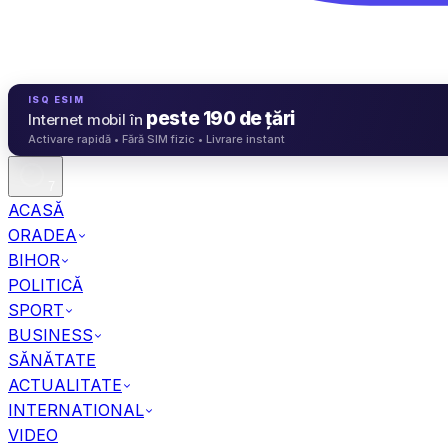
ISQ ESIM
peste 190 de țări
Internet mobil în
Activare rapidă • Fără SIM fizic • Livrare instant
7
ACASĂ
ORADEA
BIHOR
POLITICĂ
SPORT
BUSINESS
SĂNĂTATE
ACTUALITATE
INTERNATIONAL
VIDEO