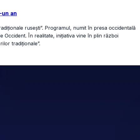
r-un an
tradiționale rusești”. Programul, numit în presa occidentală
ccident. În realitate, inițiativa vine în plin război
lor tradiționale”.