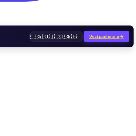
→
🇹🇷
🇬🇷
🇮🇹
🇪🇸
🇺🇸
🇬🇧
+
Vezi pachetele