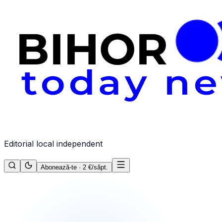
Editorial local independent
Abonează-te · 2 €/săpt.