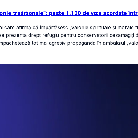
lorile tradiționale”: peste 1.100 de vize acordate înt
ni care afirmă că împărtășesc „valorile spirituale și morale 
se prezenta drept refugiu pentru conservatorii dezamăgiți de O
împachetează tot mai agresiv propaganda în ambalajul „valori