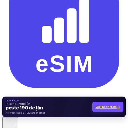
ISQ ESIM
Internet mobil în
→
peste 190 de țări
Vezi pachetele
7