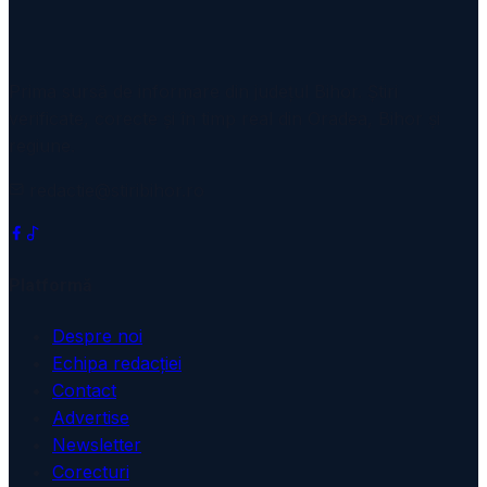
Prima sursă de informare din județul Bihor. Știri
verificate, corecte și în timp real din Oradea, Bihor și
regiune.
redactie@stiribihor.ro
Platformă
Despre noi
Echipa redacției
Contact
Advertise
Newsletter
Corecturi