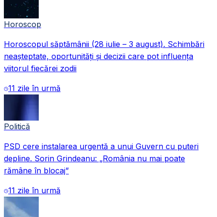
Horoscop
Horoscopul săptămânii (28 iulie – 3 august). Schimbări
neașteptate, oportunități și decizii care pot influența
viitorul fiecărei zodii
11 zile în urmă
Politică
PSD cere instalarea urgentă a unui Guvern cu puteri
depline. Sorin Grindeanu: „România nu mai poate
rămâne în blocaj”
11 zile în urmă