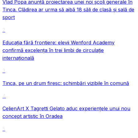
Vlad Popa anunță proiectarea unei noi școli generale în
Tinca. Clădirea ar urma să aibă 18 săli de clasă și sală de
sport
2
Educația fără frontiere: elevii Wenford Academy
confirmă excelența în trei limbi de circulație
internațională
3
Tinca, pe un drum firesc: schimbări vizibile în comună
4
CelienArt X Tagretti Gelato aduc experiențele unui nou
concept artistic în Oradea
5