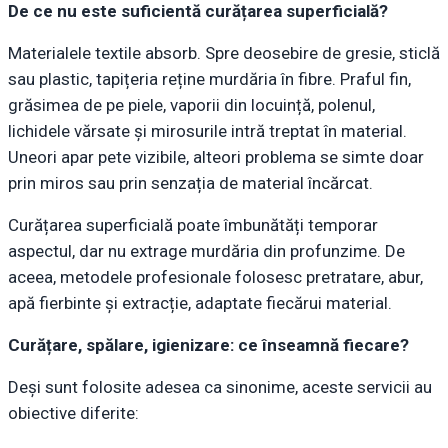
De ce nu este suficientă curățarea superficială?
Materialele textile absorb. Spre deosebire de gresie, sticlă
sau plastic, tapițeria reține murdăria în fibre. Praful fin,
grăsimea de pe piele, vaporii din locuință, polenul,
lichidele vărsate și mirosurile intră treptat în material.
Uneori apar pete vizibile, alteori problema se simte doar
prin miros sau prin senzația de material încărcat.
Curățarea superficială poate îmbunătăți temporar
aspectul, dar nu extrage murdăria din profunzime. De
aceea, metodele profesionale folosesc pretratare, abur,
apă fierbinte și extracție, adaptate fiecărui material.
Curățare, spălare, igienizare: ce înseamnă fiecare?
Deși sunt folosite adesea ca sinonime, aceste servicii au
obiective diferite: