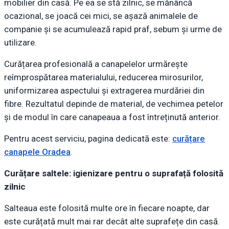
mobilier din casă. Pe ea se stă zilnic, se mănâncă
ocazional, se joacă cei mici, se așază animalele de
companie și se acumulează rapid praf, sebum și urme de
utilizare.
Curățarea profesională a canapelelor urmărește
reîmprospătarea materialului, reducerea mirosurilor,
uniformizarea aspectului și extragerea murdăriei din
fibre. Rezultatul depinde de material, de vechimea petelor
și de modul în care canapeaua a fost întreținută anterior.
Pentru acest serviciu, pagina dedicată este:
curățare
canapele Oradea
.
Curățare saltele: igienizare pentru o suprafață folosită
zilnic
Salteaua este folosită multe ore în fiecare noapte, dar
este curățată mult mai rar decât alte suprafețe din casă.