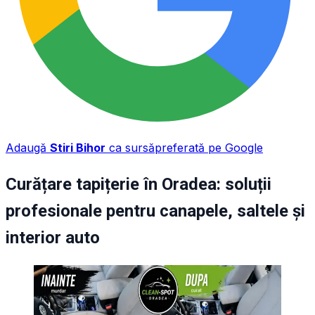
Adaugă
Stiri Bihor
ca sursă
preferată pe Google
Curățare tapițerie în Oradea: soluții
profesionale pentru canapele, saltele și
interior auto