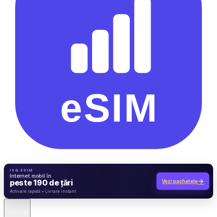
ISQ ESIM
Internet mobil în
→
peste 190 de țări
Vezi pachetele
7