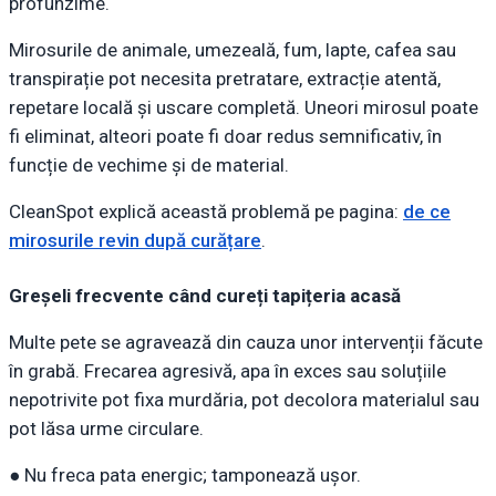
profunzime.
Mirosurile de animale, umezeală, fum, lapte, cafea sau
transpirație pot necesita pretratare, extracție atentă,
repetare locală și uscare completă. Uneori mirosul poate
fi eliminat, alteori poate fi doar redus semnificativ, în
funcție de vechime și de material.
CleanSpot explică această problemă pe pagina:
de ce
mirosurile revin după curățare
.
Greșeli frecvente când cureți tapițeria acasă
Multe pete se agravează din cauza unor intervenții făcute
în grabă. Frecarea agresivă, apa în exces sau soluțiile
nepotrivite pot fixa murdăria, pot decolora materialul sau
pot lăsa urme circulare.
● Nu freca pata energic; tamponează ușor.