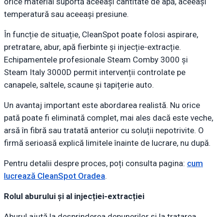
orice material suportă aceeași cantitate de apă, aceeași
temperatură sau aceeași presiune.
În funcție de situație, CleanSpot poate folosi aspirare,
pretratare, abur, apă fierbinte și injecție-extracție.
Echipamentele profesionale Steam Comby 3000 și
Steam Italy 3000D permit intervenții controlate pe
canapele, saltele, scaune și tapițerie auto.
Un avantaj important este abordarea realistă. Nu orice
pată poate fi eliminată complet, mai ales dacă este veche,
arsă în fibră sau tratată anterior cu soluții nepotrivite. O
firmă serioasă explică limitele înainte de lucrare, nu după.
Pentru detalii despre proces, poți consulta pagina:
cum
lucrează CleanSpot Oradea
.
Rolul aburului și al injecției-extracției
Aburul ajută la desprinderea depunerilor și la tratarea