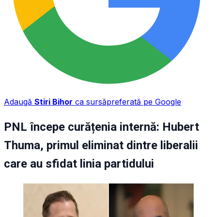
Adaugă
Stiri Bihor
ca sursă
preferată pe Google
PNL începe curățenia internă: Hubert
Thuma, primul eliminat dintre liberalii
care au sfidat linia partidului