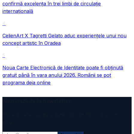
confirmă excelența în trei limbi de circulație
internațională
4
CelienArt X Tagretti Gelato aduc experiențele unui nou
concept artistic în Oradea
5
Noua Carte Electronică de Identitate poate fi obținută
gratuit până în vara anului 2026. Românii se pot
programa deja online
Abonează-te la newsletter
Primești cele mai importante știri din Bihor direct în
inbox.