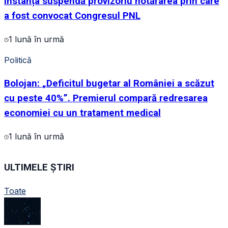
Instanța suspendă provizoriu hotărârea prin care
a fost convocat Congresul PNL
1 lună în urmă
Politică
Bolojan: „Deficitul bugetar al României a scăzut
cu peste 40%”. Premierul compară redresarea
economiei cu un tratament medical
1 lună în urmă
ULTIMELE ȘTIRI
Toate