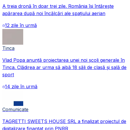
A treia dronă în doar trei zile. România își întărește
apărarea după noi încălcări ale spațiului aerian
12 zile în urmă
Tinca
Vlad Popa anunță proiectarea unei noi școli generale în
Tinca. Clădirea ar urma să aibă 18 săli de clasă și sală de
sport
14 zile în urmă
Comunicate
TAGRETTI SWEETS HOUSE SRL a finalizat proiectul de
digitalizare finanțat prin PNRR