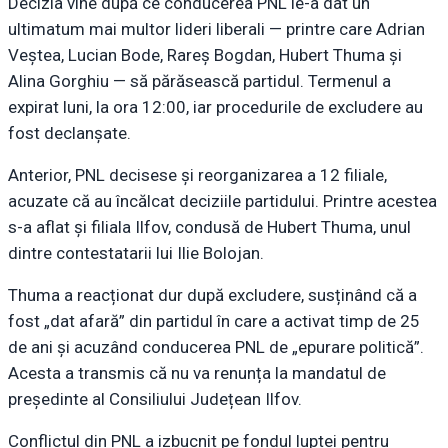
Decizia vine după ce conducerea PNL le-a dat un
ultimatum mai multor lideri liberali — printre care Adrian
Veștea, Lucian Bode, Rareș Bogdan, Hubert Thuma și
Alina Gorghiu — să părăsească partidul. Termenul a
expirat luni, la ora 12:00, iar procedurile de excludere au
fost declanșate.
Anterior, PNL decisese și reorganizarea a 12 filiale,
acuzate că au încălcat deciziile partidului. Printre acestea
s-a aflat și filiala Ilfov, condusă de Hubert Thuma, unul
dintre contestatarii lui Ilie Bolojan.
Thuma a reacționat dur după excludere, susținând că a
fost „dat afară” din partidul în care a activat timp de 25
de ani și acuzând conducerea PNL de „epurare politică”.
Acesta a transmis că nu va renunța la mandatul de
președinte al Consiliului Județean Ilfov.
Conflictul din PNL a izbucnit pe fondul luptei pentru