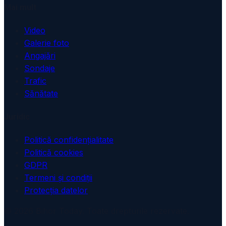
Mai mult
Video
Galerie foto
Angajări
Sondaje
Trafic
Sănătate
Juridic
Politică confidențialitate
Politică cookies
GDPR
Termeni și condiții
Protecția datelor
© 2026 Bihor Today. Toate drepturile rezervate.