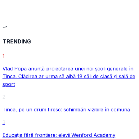
TRENDING
1
Vlad Popa anunță proiectarea unei noi școli generale în
Tinca. Clădirea ar urma să aibă 18 săli de clasă și sală de
sport
VIDEO
2
Tinca, pe un drum firesc: schimbări vizibile în comună
3
Educația fără frontiere: elevii Wenford Academy