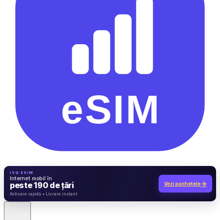
ISQ ESIM
Internet mobil în
→
peste 190 de țări
Vezi pachetele
7