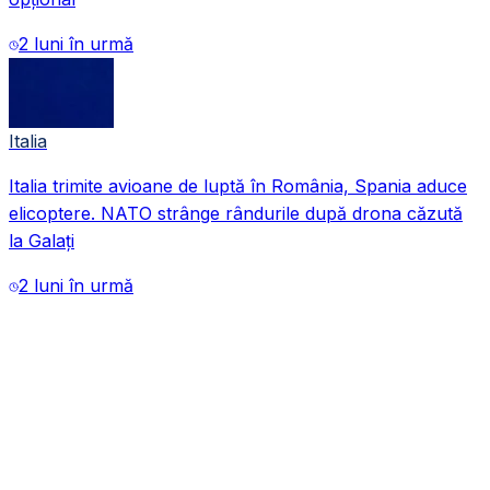
2 luni în urmă
Italia
Italia trimite avioane de luptă în România, Spania aduce
VIDEO
elicoptere. NATO strânge rândurile după drona căzută
la Galați
2 luni în urmă
VIDEO
VIDEO