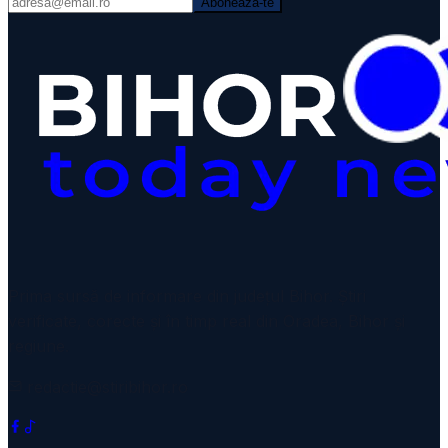
Abonează-te
VIDEO
Prima sursă de informare din județul Bihor. Știri
verificate, corecte și în timp real din Oradea, Bihor și
regiune.
redactie@stiribihor.ro