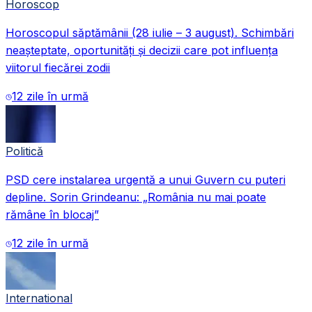
Horoscop
Horoscopul săptămânii (28 iulie – 3 august). Schimbări
neașteptate, oportunități și decizii care pot influența
viitorul fiecărei zodii
12 zile în urmă
Politică
PSD cere instalarea urgentă a unui Guvern cu puteri
depline. Sorin Grindeanu: „România nu mai poate
rămâne în blocaj”
12 zile în urmă
International