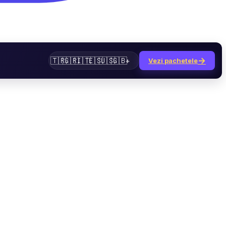
→
🇹🇷
🇬🇷
🇮🇹
🇪🇸
🇺🇸
🇬🇧
+
Vezi pachetele