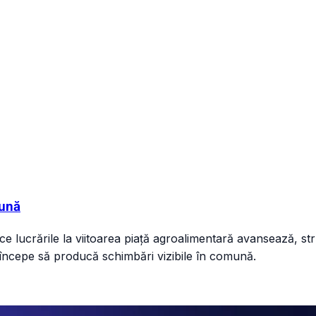
mună
 lucrările la viitoarea piață agroalimentară avansează, stru
e începe să producă schimbări vizibile în comună.