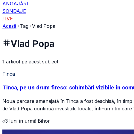
ANGAJĂRI
SONDAJE
LIVE
Acasă
Tag
Vlad Popa
Vlad Popa
1 articol pe acest subiect
Tinca
Tinca, pe un drum firesc: schimbări vizibile în co
Noua parcare amenajată în Tinca a fost deschisă, în timp ce
de Vlad Popa continuă investițiile locale, într-un ritm car
3 luni în urmă
·
Bihor