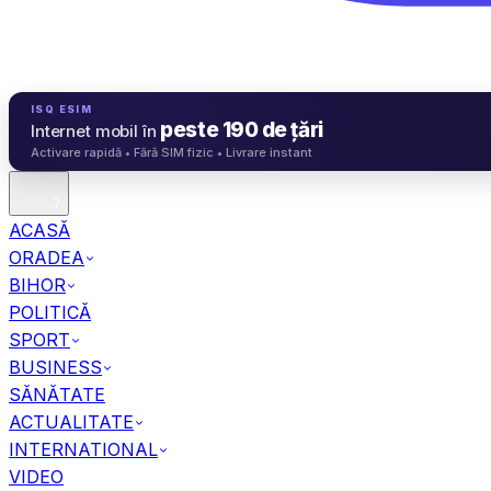
ISQ ESIM
peste 190 de țări
Internet mobil în
Activare rapidă • Fără SIM fizic • Livrare instant
7
ACASĂ
ORADEA
BIHOR
POLITICĂ
SPORT
BUSINESS
SĂNĂTATE
ACTUALITATE
INTERNATIONAL
VIDEO