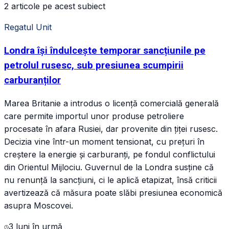
2 articole pe acest subiect
Regatul Unit
Londra își îndulcește temporar sancțiunile pe
petrolul rusesc, sub presiunea scumpirii
carburanților
Marea Britanie a introdus o licență comercială generală
care permite importul unor produse petroliere
procesate în afara Rusiei, dar provenite din țiței rusesc.
Decizia vine într-un moment tensionat, cu prețuri în
creștere la energie și carburanți, pe fondul conflictului
din Orientul Mijlociu. Guvernul de la Londra susține că
nu renunță la sancțiuni, ci le aplică etapizat, însă criticii
avertizează că măsura poate slăbi presiunea economică
asupra Moscovei.
3 luni în urmă