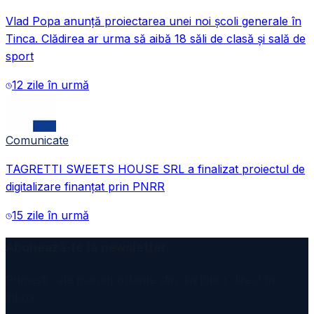
Vlad Popa anunță proiectarea unei noi școli generale în
Tinca. Clădirea ar urma să aibă 18 săli de clasă și sală de
sport
12 zile în urmă
Comunicate
TAGRETTI SWEETS HOUSE SRL a finalizat proiectul de
digitalizare finanțat prin PNRR
15 zile în urmă
Abonează-te la newsletter
Primești cele mai importante știri din Bihor direct în
inbox.