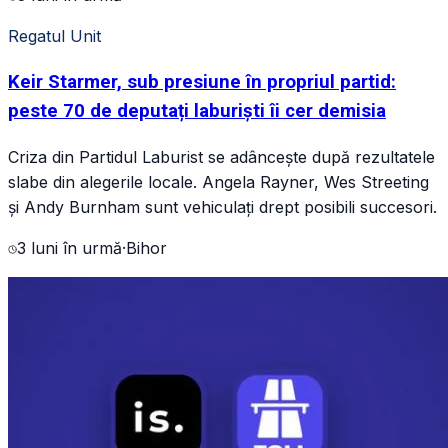
Regatul Unit
Keir Starmer, sub presiune în propriul partid:
peste 70 de deputați laburiști îi cer demisia
Criza din Partidul Laburist se adâncește după rezultatele
slabe din alegerile locale. Angela Rayner, Wes Streeting
și Andy Burnham sunt vehiculați drept posibili succesori.
3 luni în urmă
·
Bihor