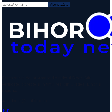
Abonează-te
Prima sursă de informare din județul Bihor. Știri
verificate, corecte și în timp real din Oradea, Bihor și
regiune.
redactie@stiribihor.ro