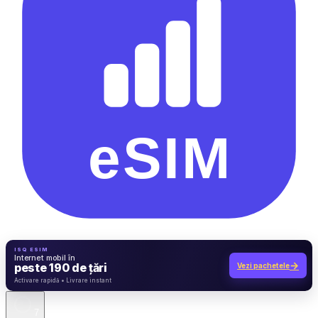
ISQ ESIM
Internet mobil în
→
peste 190 de țări
Vezi pachetele
7