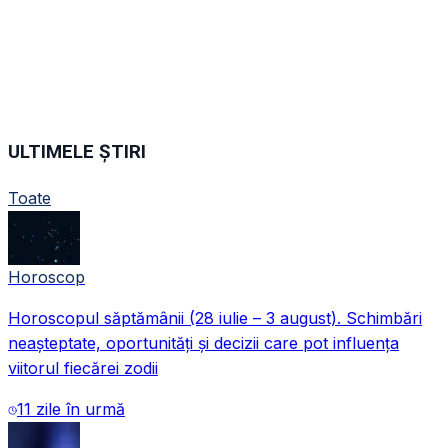
ULTIMELE ȘTIRI
Toate
Horoscop
Horoscopul săptămânii (28 iulie – 3 august). Schimbări
neașteptate, oportunități și decizii care pot influența
viitorul fiecărei zodii
11 zile în urmă