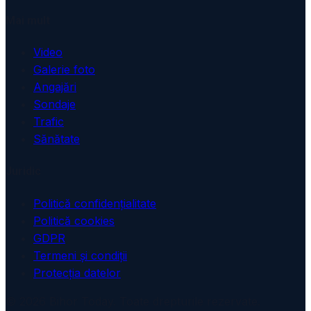
Mai mult
Video
Galerie foto
Angajări
Sondaje
Trafic
Sănătate
Juridic
Politică confidențialitate
Politică cookies
GDPR
Termeni și condiții
Protecția datelor
© 2026 Bihor Today. Toate drepturile rezervate.