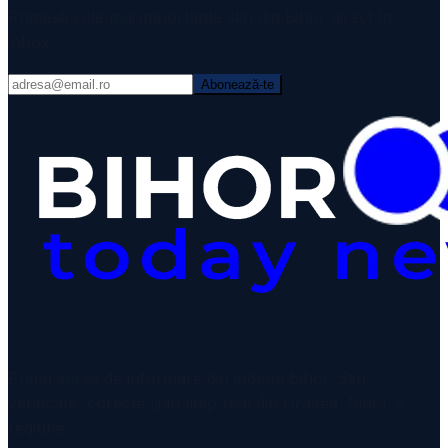
Primești cele mai importante știri din Bihor direct în
inbox.
Abonează-te
Prima sursă de informare din județul Bihor. Știri
verificate, corecte și în timp real din Oradea, Bihor și
regiune.