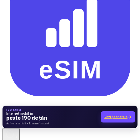
ISQ ESIM
Internet mobil în
→
peste 190 de țări
Vezi pachetele
7