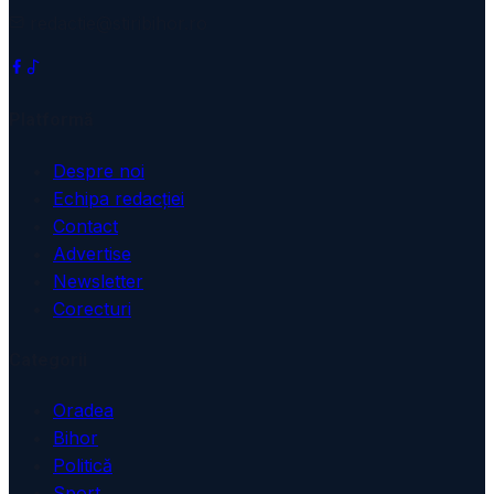
redactie@stiribihor.ro
Platformă
Despre noi
Echipa redacției
Contact
Advertise
Newsletter
Corecturi
Categorii
Oradea
Bihor
Politică
Sport