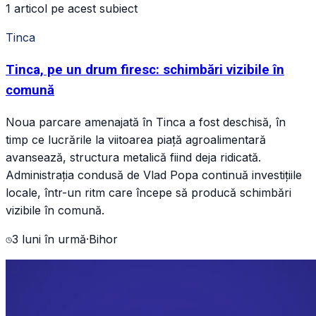
1 articol pe acest subiect
Tinca
Tinca, pe un drum firesc: schimbări vizibile în
comună
Noua parcare amenajată în Tinca a fost deschisă, în
timp ce lucrările la viitoarea piață agroalimentară
avansează, structura metalică fiind deja ridicată.
Administrația condusă de Vlad Popa continuă investițiile
locale, într-un ritm care începe să producă schimbări
vizibile în comună.
3 luni în urmă
·
Bihor