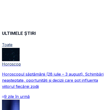
ULTIMELE ȘTIRI
Toate
Horoscop
Horoscopul săptămânii (28 iulie – 3 august). Schimbări
neașteptate, oportunități și decizii care pot influența
viitorul fiecărei zodii
9 zile în urmă