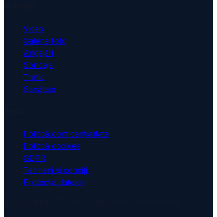
Mai mult
Video
Galerie foto
Angajări
Sondaje
Trafic
Sănătate
Juridic
Politică confidențialitate
Politică cookies
GDPR
Termeni și condiții
Protecția datelor
© 2026 Bihor Today. Toate drepturile rezervate.