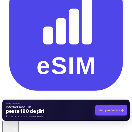
ISQ ESIM
Internet mobil în
→
peste 190 de țări
Vezi pachetele
7