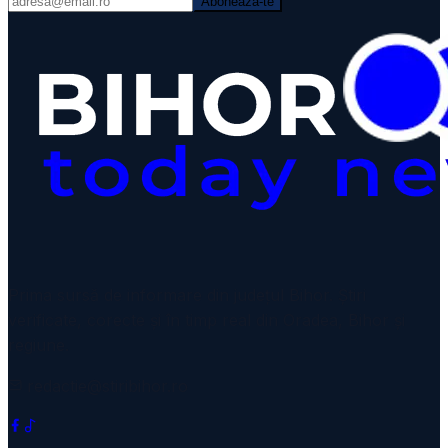
Abonează-te
Prima sursă de informare din județul Bihor. Știri
verificate, corecte și în timp real din Oradea, Bihor și
regiune.
redactie@stiribihor.ro