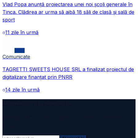
Vlad Popa anunță proiectarea unei noi școli generale în
Tinca. Clădirea ar urma să aibă 18 săli de clasă și sală de
sport
11 zile în urmă
Comunicate
TAGRETTI SWEETS HOUSE SRL a finalizat proiectul de
digitalizare finanțat prin PNRR
14 zile în urmă
Abonează-te la newsletter
Primești cele mai importante știri din Bihor direct în
inbox.