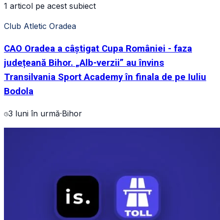
1 articol pe acest subiect
Club Atletic Oradea
CAO Oradea a câștigat Cupa României - faza
județeană Bihor. „Alb-verzii” au învins
Transilvania Sport Academy în finala de pe Iuliu
Bodola
3 luni în urmă
·
Bihor