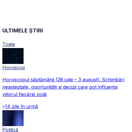
ULTIMELE ȘTIRI
Toate
Horoscop
Horoscopul săptămânii (28 iulie – 3 august). Schimbări
neașteptate, oportunități și decizii care pot influența
viitorul fiecărei zodii
14 zile în urmă
Politică