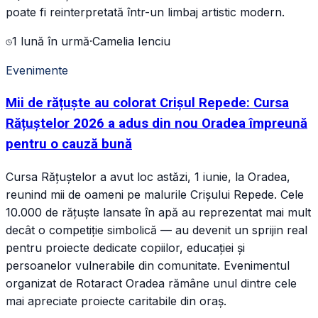
poate fi reinterpretată într-un limbaj artistic modern.
1 lună în urmă
·
Camelia Ienciu
Evenimente
Mii de rățuște au colorat Crișul Repede: Cursa
Rățuștelor 2026 a adus din nou Oradea împreună
pentru o cauză bună
Cursa Rățuștelor a avut loc astăzi, 1 iunie, la Oradea,
reunind mii de oameni pe malurile Crișului Repede. Cele
10.000 de rățuște lansate în apă au reprezentat mai mult
decât o competiție simbolică — au devenit un sprijin real
pentru proiecte dedicate copiilor, educației și
persoanelor vulnerabile din comunitate. Evenimentul
organizat de Rotaract Oradea rămâne unul dintre cele
mai apreciate proiecte caritabile din oraș.