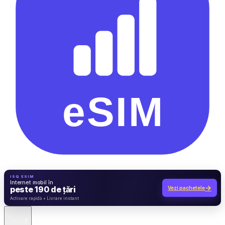
ISQ ESIM
Internet mobil în
→
peste 190 de țări
Vezi pachetele
7