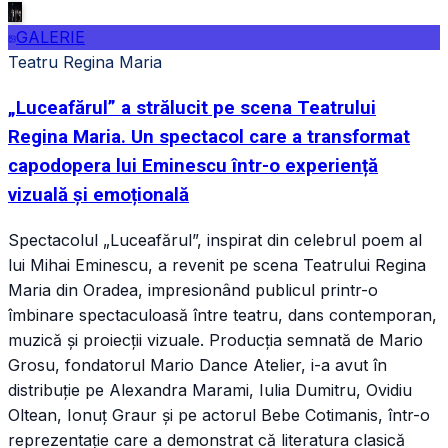
GALERIE
Teatru Regina Maria
„Luceafărul” a strălucit pe scena Teatrului
Regina Maria. Un spectacol care a transformat
capodopera lui Eminescu într-o experiență
vizuală și emoțională
Spectacolul „Luceafărul”, inspirat din celebrul poem al
lui Mihai Eminescu, a revenit pe scena Teatrului Regina
Maria din Oradea, impresionând publicul printr-o
îmbinare spectaculoasă între teatru, dans contemporan,
muzică și proiecții vizuale. Producția semnată de Mario
Grosu, fondatorul Mario Dance Atelier, i-a avut în
distribuție pe Alexandra Marami, Iulia Dumitru, Ovidiu
Oltean, Ionuț Graur și pe actorul Bebe Cotimanis, într-o
reprezentație care a demonstrat că literatura clasică