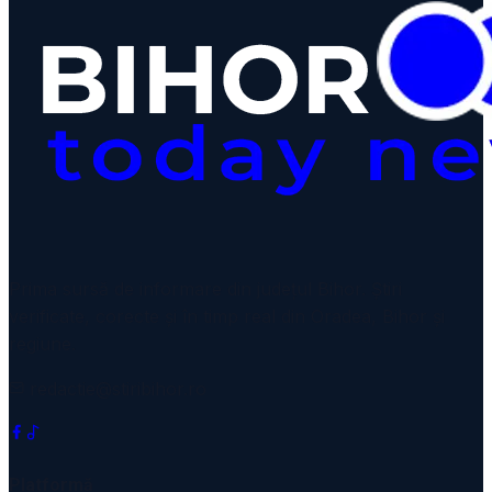
Prima sursă de informare din județul Bihor. Știri
verificate, corecte și în timp real din Oradea, Bihor și
regiune.
redactie@stiribihor.ro
Platformă