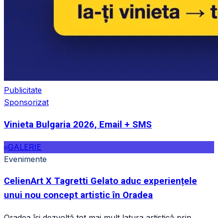
Publicitate
Sponsorizat
Vinieta Bulgaria 2026, Email + SMS
GALERIE
Evenimente
CelienArt X Tagretti Gelato aduc experiențele
unui nou concept artistic în Oradea
Oradea își dezvoltă tot mai mult latura artistică prin