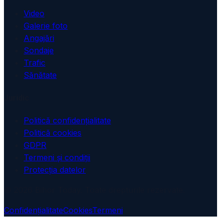
Video
Galerie foto
Angajări
Sondaje
Trafic
Sănătate
Juridic
Politică confidențialitate
Politică cookies
GDPR
Termeni și condiții
Protecția datelor
© 2026 Bihor Today. Toate drepturile rezervate.
Confidențialitate
Cookies
Termeni