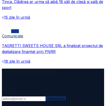
Tinca. Clădirea ar urma să aibă 18 săli de clasă și sală de
sport
15 zile în urmă
Comunicate
TAGRETTI SWEETS HOUSE SRL a finalizat proiectul de
digitalizare finanțat prin PNRR
18 zile în urmă
Abonează-te la newsletter
Primești cele mai importante știri din Bihor direct în
inbox.
Abonează-te