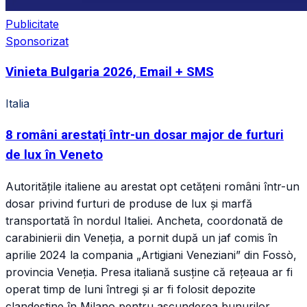
Publicitate
Sponsorizat
Vinieta Bulgaria 2026, Email + SMS
Italia
8 români arestați într-un dosar major de furturi
de lux în Veneto
Autoritățile italiene au arestat opt cetățeni români într-un
dosar privind furturi de produse de lux și marfă
transportată în nordul Italiei. Ancheta, coordonată de
carabinierii din Veneția, a pornit după un jaf comis în
aprilie 2024 la compania „Artigiani Veneziani” din Fossò,
provincia Veneția. Presa italiană susține că rețeaua ar fi
operat timp de luni întregi și ar fi folosit depozite
clandestine în Milano pentru ascunderea bunurilor