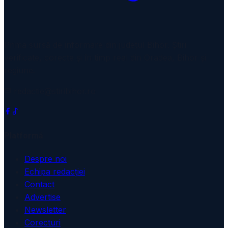
Prima sursă de informare din județul Bihor. Știri
verificate, corecte și în timp real din Oradea, Bihor și
regiune.
redactie@stiribihor.ro
Platformă
Despre noi
Echipa redacției
Contact
Advertise
Newsletter
Corecturi