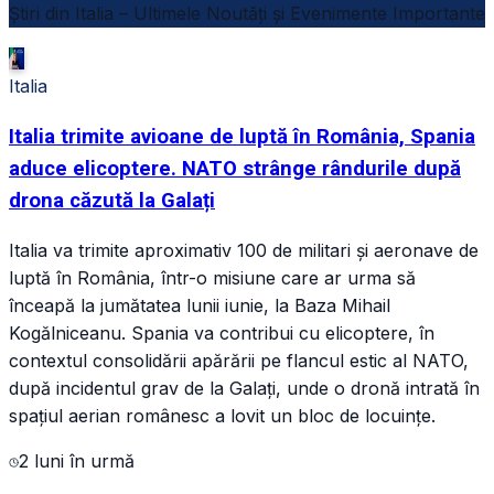
Știri din Italia – Ultimele Noutăți și Evenimente Importante
Italia
Italia trimite avioane de luptă în România, Spania
aduce elicoptere. NATO strânge rândurile după
drona căzută la Galați
Italia va trimite aproximativ 100 de militari și aeronave de
luptă în România, într-o misiune care ar urma să
înceapă la jumătatea lunii iunie, la Baza Mihail
Kogălniceanu. Spania va contribui cu elicoptere, în
contextul consolidării apărării pe flancul estic al NATO,
după incidentul grav de la Galați, unde o dronă intrată în
spațiul aerian românesc a lovit un bloc de locuințe.
2 luni în urmă