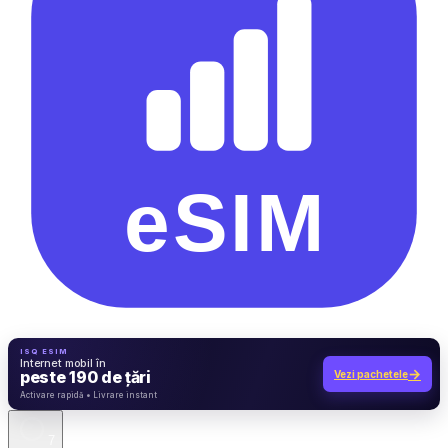
ISQ ESIM
Internet mobil în
→
peste 190 de țări
Vezi pachetele
7