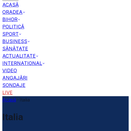
ACASĂ
ORADEA
BIHOR
POLITICĂ
SPORT
BUSINESS
SĂNĂTATE
ACTUALITATE
INTERNATIONAL
VIDEO
ANGAJĂRI
SONDAJE
LIVE
Acasă
Italia
Italia