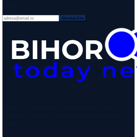
inbox.
Abonează-te
Prima sursă de informare din județul Bihor. Știri
verificate, corecte și în timp real din Oradea, Bihor și
regiune.
redactie@stiribihor.ro