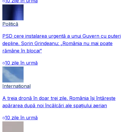
10 zile în urmă
Politică
PSD cere instalarea urgentă a unui Guvern cu puteri
depline. Sorin Grindeanu: „România nu mai poate
rămâne în blocaj”
10 zile în urmă
International
A treia dronă în doar trei zile. România își întărește
apărarea după noi încălcări ale spațiului aerian
10 zile în urmă