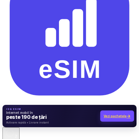
ISQ ESIM
Internet mobil în
→
peste 190 de țări
Vezi pachetele
7