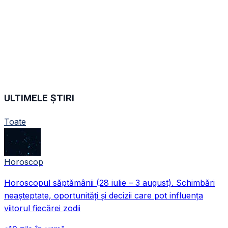
ULTIMELE ȘTIRI
Toate
Horoscop
Horoscopul săptămânii (28 iulie – 3 august). Schimbări
neașteptate, oportunități și decizii care pot influența
viitorul fiecărei zodii