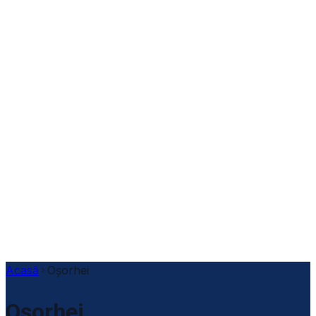
Acasă
Oșorhei
Oșorhei